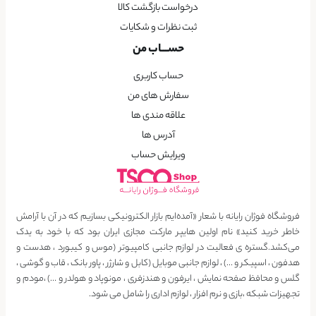
درخواست بازگشت کالا
ثبت نظرات و شکایات
حســـاب من
حساب کاربری
سفارش های من
علاقه مندی ها
آدرس ها
ویرایش حساب
فروشگاه فوژان رایانه با شعار «آمده‌ایم بازار الکترونیکی بسازیم که در آن با آرامش
خاطر خرید کنید» نام اولین هایپر مارکت مجازی ایران بود که با خود به یدک
می‌کشد.گستره ی فعالیت در لوازم جانبی کامپیوتر (موس و کیبورد ، هدست و
هدفون ، اسپیکر و …) ، لوازم جانبی موبایل (کابل و شارژر ، پاور بانک ، قاب و گوشی ،
گلس و محافظ صفحه نمایش ، ایرفون و هندزفری ، مونوپاد و هولدر و …) ،مودم و
تجهیزات شبکه ،بازی و نرم افزار ، لوازم اداری را شامل می شود.