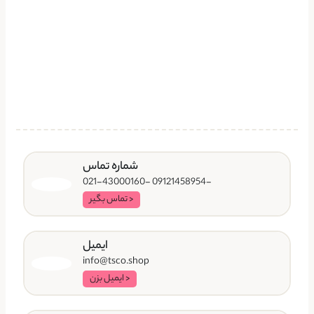
شماره تماس
-09121458954 -021-43000160
< تماس بگیر
ایمیل
info@tsco.shop
< ایمیل بزن