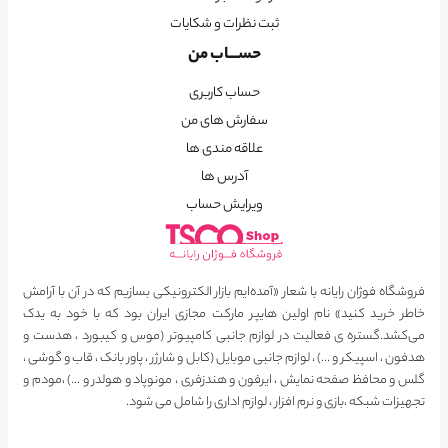
ثبت نظرات و شکایات
حســـاب من
حساب کاربری
سفارش های من
علاقه مندی ها
آدرس ها
ویرایش حساب
فروشگاه فوژان رایانه با شعار «آمده‌ایم بازار الکترونیکی بسازیم که در آن با آرامش
خاطر خرید کنید» نام اولین هایپر مارکت مجازی ایران بود که با خود به یدک
می‌کشد.گستره ی فعالیت در لوازم جانبی کامپیوتر (موس و کیبورد ، هدست و
هدفون ، اسپیکر و …) ، لوازم جانبی موبایل (کابل و شارژر ، پاور بانک ، قاب و گوشی ،
گلس و محافظ صفحه نمایش ، ایرفون و هندزفری ، مونوپاد و هولدر و …) ،مودم و
تجهیزات شبکه ،بازی و نرم افزار ، لوازم اداری را شامل می شود.