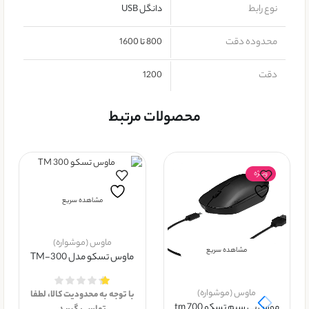
نوع رابط
دانگل USB
محدوده دقت
800 تا 1600
دقت
1200
محصولات مرتبط
ویــژه
مشاهده سریع
ماوس (موشواره)
مشاهده سریع
ماوس تسکو مدل TM-300
ماوس (موشواره)
با توجه به محدودیت کالا، لطفا
موس بی سیم تسکو tm 700