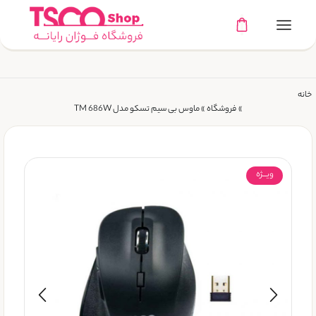
خانه
»
فروشگاه
»
ماوس بی سیم تسکو مدل TM 686W
ویـــژه