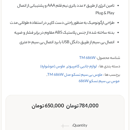
تامین انرژی از طریق ۲ عدد باتری نیم قلم AAA و پشتیبانی از اتصال
Plug & Play
طراحی ارگونومیک به منظور راحتی دست کاربر در استفاده طولانی مدت
بدنه ساخته شده از جنس پلاستیک ABS مقاوم در برابر فشار و ضربه
اتصال بی سیم از طریق دانگل USB با برد اتصال بی سیم ۱۰ متری
شناسه محصول:
TM 686W
دسته بندی ها :
لوازم جانبی کامپیوتر
,
ماوس (موشواره)
برچسب ها :
ماوس بی سیم تسکو مدل TM 686W
,
موس بی سیم تسکو 686W
784,000
تومان
650,000
تومان