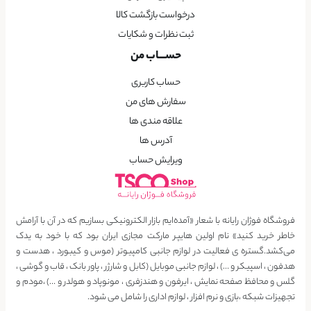
درخواست بازگشت کالا
ثبت نظرات و شکایات
حســـاب من
حساب کاربری
سفارش های من
علاقه مندی ها
آدرس ها
ویرایش حساب
فروشگاه فوژان رایانه با شعار «آمده‌ایم بازار الکترونیکی بسازیم که در آن با آرامش
خاطر خرید کنید» نام اولین هایپر مارکت مجازی ایران بود که با خود به یدک
می‌کشد.گستره ی فعالیت در لوازم جانبی کامپیوتر (موس و کیبورد ، هدست و
هدفون ، اسپیکر و …) ، لوازم جانبی موبایل (کابل و شارژر ، پاور بانک ، قاب و گوشی ،
گلس و محافظ صفحه نمایش ، ایرفون و هندزفری ، مونوپاد و هولدر و …) ،مودم و
تجهیزات شبکه ،بازی و نرم افزار ، لوازم اداری را شامل می شود.