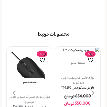
محصولات مرتبط
ویــژه
ویــژه
مشاهده سریع
لوازم جانبی کامپیوتر
,
ماوس
مشاهده سریع
(موشواره)
ماوس تسکو مدل TM 295
654,000
تومان
فوژان
,
لوازم جانبی کامپیوتر
,
ماوس
(موشواره)
550,000
تومان