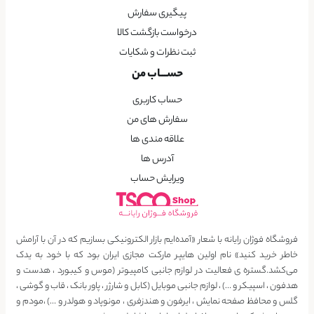
پیگیری سفارش
درخواست بازگشت کالا
ثبت نظرات و شکایات
حســـاب من
حساب کاربری
سفارش های من
علاقه مندی ها
آدرس ها
ویرایش حساب
فروشگاه فوژان رایانه با شعار «آمده‌ایم بازار الکترونیکی بسازیم که در آن با آرامش
خاطر خرید کنید» نام اولین هایپر مارکت مجازی ایران بود که با خود به یدک
می‌کشد.گستره ی فعالیت در لوازم جانبی کامپیوتر (موس و کیبورد ، هدست و
هدفون ، اسپیکر و …) ، لوازم جانبی موبایل (کابل و شارژر ، پاور بانک ، قاب و گوشی ،
گلس و محافظ صفحه نمایش ، ایرفون و هندزفری ، مونوپاد و هولدر و …) ،مودم و