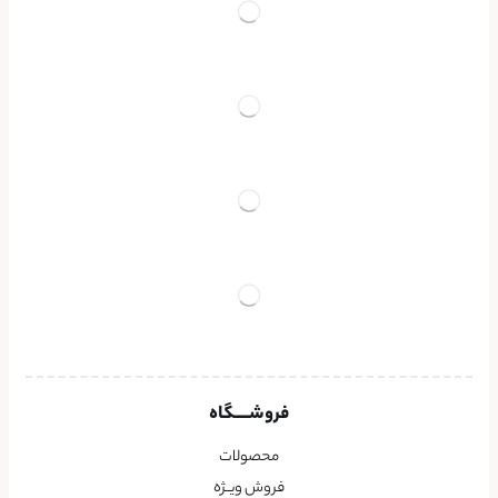
فروشــــگاه
محصولات
فروش ویــژه