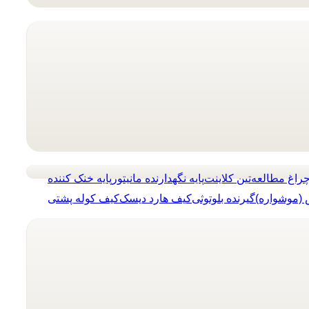
راغ مطالعه
تین کلاینت
پایه نگهدارنده مانیتور
پایه خنک کننده
(موشواره)
گیرنده بلوتوثی
کیف هارد دیسک
کیف کوله پشتی