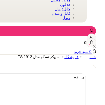
هولدر موبایل
هدفون
کابل تبدیل
کابل و مبدل
مبدل
0
0
سبد خرید
خانه
»
فروشگاه
»
اسپیکر تسکو مدل TS 1912
ویـــژه