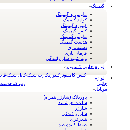
گیمینگ
ماوس پد گیمینگ
کولپد گیمینگ
کیبورد گیمینگ
کیس گیمینگ
ماوس گیمینگ
هدست گیمینگ
دسته بازی
فرمان بازی
پایه شبیه ساز رانندگی
لوازم جانبی کامپیوتر
کیس کامپیوتر
کيبورد
کارت شبکه
کابل شبکه
قاب
لوازم
جانبی
وب کم
هدست 
موبایل
پاوربانک (شارژر همراه)
ساعت هوشمند
شارژر
شارژر فندکی
هندزفری
ضبط کننده صدا