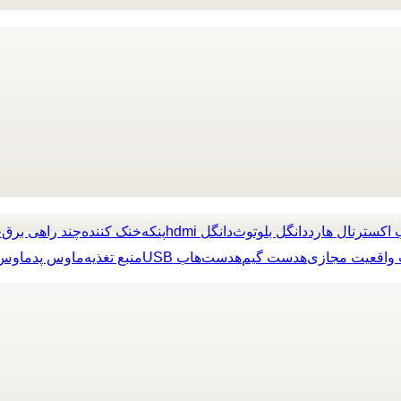
 اکسترنال هارد
دانگل بلوتوث
دانگل hdmi
پنکه
خنک کننده
چند راهی برق
چ
واقعیت مجازی
هدست گیم
هدست
هاب USB
منبع تغذیه
ماوس پد
ماوس 