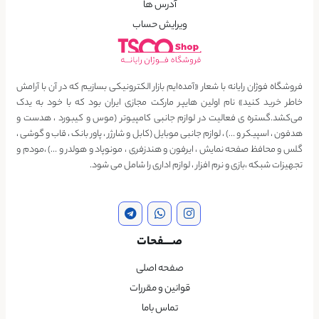
آدرس ها
ویرایش حساب
فروشگاه فوژان رایانه با شعار «آمده‌ایم بازار الکترونیکی بسازیم که در آن با آرامش
خاطر خرید کنید» نام اولین هایپر مارکت مجازی ایران بود که با خود به یدک
می‌کشد.گستره ی فعالیت در لوازم جانبی کامپیوتر (موس و کیبورد ، هدست و
هدفون ، اسپیکر و …) ، لوازم جانبی موبایل (کابل و شارژر ، پاور بانک ، قاب و گوشی ،
گلس و محافظ صفحه نمایش ، ایرفون و هندزفری ، مونوپاد و هولدر و …) ،مودم و
تجهیزات شبکه ،بازی و نرم افزار ، لوازم اداری را شامل می شود.
صــــفحات
صفحه اصلی
قوانین و مقررات
تماس باما