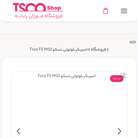
خانه
فروشگاه
»
»
اسپیکر بلوتوثی تسکو Tsco TS 1902
ویـــژه