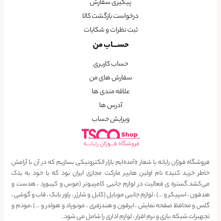
پیگیری سفارش
درخواست بازگشت کالا
ثبت نظرات و شکایات
حســـاب من
حساب کاربری
سفارش های من
علاقه مندی ها
آدرس ها
ویرایش حساب
فروشگاه فوژان رایانه با شعار «آمده‌ایم بازار الکترونیکی بسازیم که در آن با آرامش
خاطر خرید کنید» نام اولین هایپر مارکت مجازی ایران بود که با خود به یدک
می‌کشد.گستره ی فعالیت در لوازم جانبی کامپیوتر (موس و کیبورد ، هدست و
هدفون ، اسپیکر و …) ، لوازم جانبی موبایل (کابل و شارژر ، پاور بانک ، قاب و گوشی ،
گلس و محافظ صفحه نمایش ، ایرفون و هندزفری ، مونوپاد و هولدر و …) ،مودم و
تجهیزات شبکه ،بازی و نرم افزار ، لوازم اداری را شامل می شود.