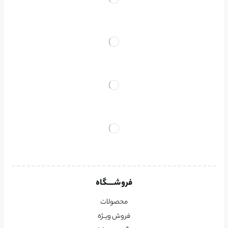
فروشــــگاه
محصولات
فروش ویــژه