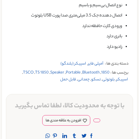
نوع اتصال:بی‌سیم و باسیم
اتصال دهنده:جک 3.5 میلی‌متری صدا پورت USB بلوتوث
ورودی کارت حافظه:ندارد
باتری:دارد
رادیو:دارد
دسته بندی ها :
آمپلی فایر
,
اسپیکر (بلندگو)
برچسب ها :
1850
,
Bluetooth
,
Portable
,
Speaker
,
TS 1850
,
TSCO
,
اسپیکر
,
بلوتوثی
,
تسکو
,
چمدانی
,
قابل حمل
با توجه به محدودیت کالا، لطفا تماس بگیرید
افزودن به علاقه مندی ها