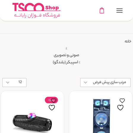
خانه
»
صوتی و تصویری
اسپیکر (بلندگو)
»
ویــژه