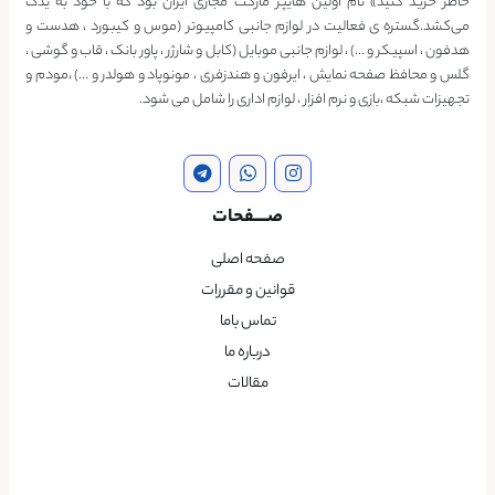
خاطر خرید کنید» نام اولین هایپر مارکت مجازی ایران بود که با خود به یدک
می‌کشد.گستره ی فعالیت در لوازم جانبی کامپیوتر (موس و کیبورد ، هدست و
هدفون ، اسپیکر و …) ، لوازم جانبی موبایل (کابل و شارژر ، پاور بانک ، قاب و گوشی ،
گلس و محافظ صفحه نمایش ، ایرفون و هندزفری ، مونوپاد و هولدر و …) ،مودم و
تجهیزات شبکه ،بازی و نرم افزار ، لوازم اداری را شامل می شود.
صــــفحات
صفحه اصلی
قوانین و مقررات
تماس باما
درباره ما
مقالات