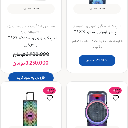
مشاهده سریع
مشاهده سریع
اسپیکر (بلندگو)
,
صوتی و تصویری
اسپیکر (بلندگو)
,
صوتی و تصویری
,
اسپیکر بلوتوثی تسکو TS 2091
محصولات ویژه
اسپیکر بلوتوثی تسکو TS 23149 با
با توجه به محدودیت کالا، لطفا تماس
رقص نور
بگیرید
3,900,000
تومان
اطلاعات بیشتر
3,250,000
تومان
افزودن به سبد خرید
ویــژه
ویــژه