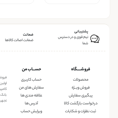
پشتیبانی
ضمانت
تیم قوی و در دسترس
ضمانت اصالت کالاها
شما
فروشــــگاه
حســـاب من
فروشگا
محصولات
حساب کاربری
اولین
فروش ویــژه
سفارش های من
کامپی
بانک 
پیگیری سفارش
علاقه مندی ها
تجهیزا
درخواست بازگشت کالا
آدرس ها
ثبت نظرات و شکایات
ویرایش حساب