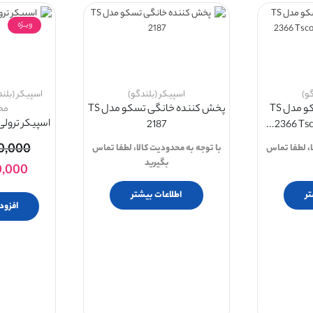
ویــژه
و)
اسپیکر (بلندگو)
اسپیکر (بلند
اسپیکر بلوتوثی تسکو مدل TS
پخش کننده خانگی تسکو مدل TS
مح
اسپیکر ترولی تس
2187
2366 Tsco
0,000
ا، لطفا تماس
با توجه به محدودیت کالا، لطفا تماس
بگیرید
0,000
ر
اطلاعات بیشتر
افزود