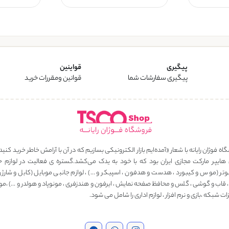
پیگیری
قواینین
پیگیری سفارشات شما
قوانین ومقررات خرید
ه فوژان رایانه با شعار «آمده‌ایم بازار الکترونیکی بسازیم که در آن با آرامش خاطر خرید کنید
 هایپر مارکت مجازی ایران بود که با خود به یدک می‌کشد.گستره ی فعالیت در لوازم ج
وتر (موس و کیبورد ، هدست و هدفون ، اسپیکر و …) ، لوازم جانبی موبایل (کابل و شارژر ، 
، قاب و گوشی ، گلس و محافظ صفحه نمایش ، ایرفون و هندزفری ، مونوپاد و هولدر و …) ،مو
ت شبکه ،بازی و نرم افزار ، لوازم اداری را شامل می شود.