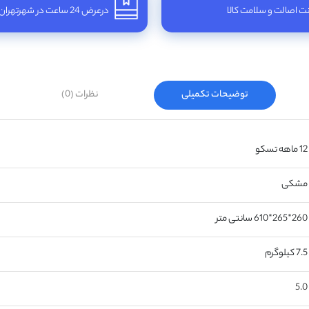
 اصالت و سلامت کالا
درعرض 24 ساعت در شهرتهران
توضیحات تکمیلی
نظرات (0)
12 ماهه تسکو
مشکی
260*265*610 سانتی متر
7.5 کیلوگرم
5.0