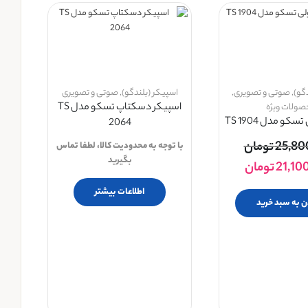
گو)
,
صوتی و تصویری
,
اسپیکر (بلندگو)
,
صوتی و تصویری
اسپیکر دسکتاپ تسکو مدل TS
صولات ویژه
کو مدل TS 1904
2064
25,80
تومان
با توجه به محدودیت کالا، لطفا تماس
بگیرید
21,10
تومان
اطلاعات بیشتر
ن به سبد خرید