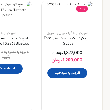
ویــژه
اسپیکر (بلندگو)
,
صوتی و تصویری
اسپیکر (بلندگ
اسپیکر دسکتاپ تسکو مدل Tsco
 TS 2366 Bluetoot...
TS 2058
1,327,000
تومان
با توجه به محدودیت کال
بگیرید
1,200,000
تومان
اطلاعات بیشت
افزودن به سبد خرید