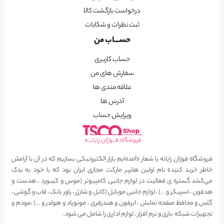
درخواست بازگشت کالا
ثبت نظرات و شکایات
حســـاب من
حساب کاربری
سفارش های من
علاقه مندی ها
آدرس ها
ویرایش حساب
فروشگاه فوژان رایانه با شعار «آمده‌ایم بازار الکترونیکی بسازیم که در آن با آرامش
خاطر خرید کنید» نام اولین هایپر مارکت مجازی ایران بود که با خود به یدک
می‌کشد.گستره ی فعالیت در لوازم جانبی کامپیوتر (موس و کیبورد ، هدست و
هدفون ، اسپیکر و …) ، لوازم جانبی موبایل (کابل و شارژر ، پاور بانک ، قاب و گوشی ،
گلس و محافظ صفحه نمایش ، ایرفون و هندزفری ، مونوپاد و هولدر و …) ،مودم و
تجهیزات شبکه ،بازی و نرم افزار ، لوازم اداری را شامل می شود.