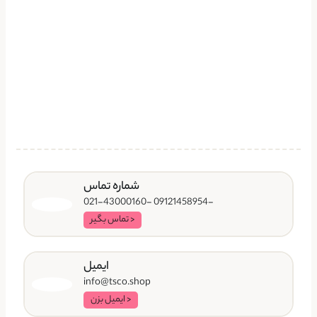
شماره تماس
-09121458954 -021-43000160
< تماس بگیر
ایمیل
info@tsco.shop
< ایمیل بزن