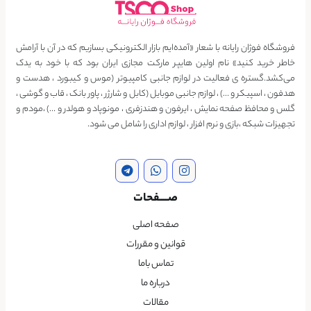
فروشگاه فوژان رایانه با شعار «آمده‌ایم بازار الکترونیکی بسازیم که در آن با آرامش
خاطر خرید کنید» نام اولین هایپر مارکت مجازی ایران بود که با خود به یدک
می‌کشد.گستره ی فعالیت در لوازم جانبی کامپیوتر (موس و کیبورد ، هدست و
هدفون ، اسپیکر و …) ، لوازم جانبی موبایل (کابل و شارژر ، پاور بانک ، قاب و گوشی ،
گلس و محافظ صفحه نمایش ، ایرفون و هندزفری ، مونوپاد و هولدر و …) ،مودم و
تجهیزات شبکه ،بازی و نرم افزار ، لوازم اداری را شامل می شود.
صــــفحات
صفحه اصلی
قوانین و مقررات
تماس باما
درباره ما
مقالات