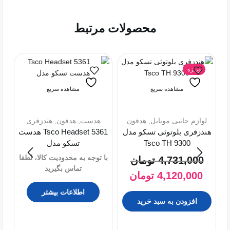
محصولات مرتبط
ویــژه
مشاهده سریع
مشاهده سریع
لوازم جانبی موبایل
,
هدفون
هدست
,
هدفون
,
هندزفری
هندزفری بلوتوثی تسکو مدل
Tsco Headset 5361 هدست
Tsco TH 9300
تسکو مدل
با توجه به محدودیت کالا، لطفا
4,731,000
تومان
ل
تماس بگیرید
4,120,000
تومان
هن
اطلاعات بیشتر
افزودن به سبد خرید