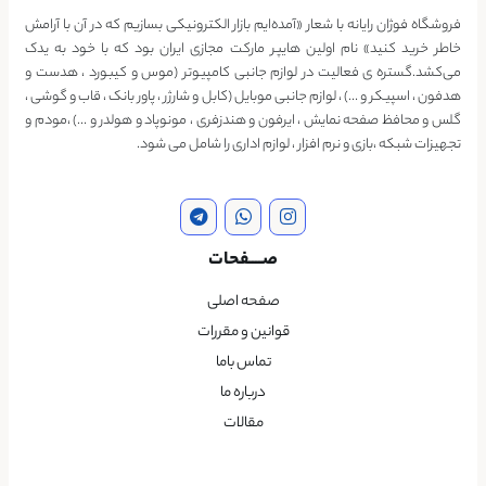
فروشگاه فوژان رایانه با شعار «آمده‌ایم بازار الکترونیکی بسازیم که در آن با آرامش
خاطر خرید کنید» نام اولین هایپر مارکت مجازی ایران بود که با خود به یدک
می‌کشد.گستره ی فعالیت در لوازم جانبی کامپیوتر (موس و کیبورد ، هدست و
هدفون ، اسپیکر و …) ، لوازم جانبی موبایل (کابل و شارژر ، پاور بانک ، قاب و گوشی ،
گلس و محافظ صفحه نمایش ، ایرفون و هندزفری ، مونوپاد و هولدر و …) ،مودم و
تجهیزات شبکه ،بازی و نرم افزار ، لوازم اداری را شامل می شود.
صــــفحات
صفحه اصلی
قوانین و مقررات
تماس باما
درباره ما
مقالات