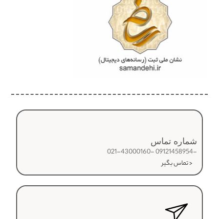
شماره تماس
-09121458954 -021-43000160
< تماس بگیر