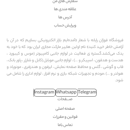
سفارش های من
علاقه مندی ها
آدرس ها
ویرایش حساب
فروشگاه فوژان رایانه با شعار «آمده‌ایم بازار الکترونیکی بسازیم که در آن با
آرامش خاطر خرید کنید» نام اولین هایپر مارکت مجازی ایران بود که با خود به
یدک می‌کشد.گستره ی فعالیت در لوازم جانبی کامپیوتر (موس و کیبورد ،
هدست و هدفون ، اسپیکر و …) ، لوازم جانبی موبایل (کابل و شارژر ، پاور بانک ،
قاب و گوشی ، گلس و محافظ صفحه نمایش ، ایرفون و هندزفری ، مونوپاد و
هولدر و …) ،مودم و تجهیزات شبکه ،بازی و نرم افزار ، لوازم اداری را شامل می
شود.
Instagram
Whatsapp
Telegram
صــــفحات
صفحه اصلی
قوانین و مقررات
تماس باما