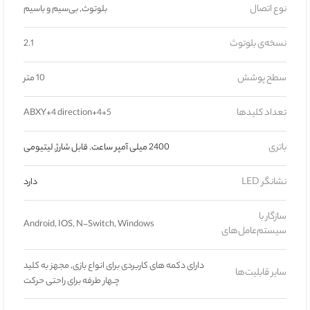
نوع اتصال
بلوتوث, بی‌سیم و باسیم
نسخه‌ی بلوتوث
2.1
سطح پوشش
10 متر
تعداد کلیدها
ABXY+4 direction+4+5
باتری
2400 میلی آمپر ساعت
,
قابل شارژ
,
لیتیومی
نشانگر LED
دارد
سازگار با
Android, IOS, N-Switch, Windows
سیستم‌عامل‌های
دارای دکمه های کاربردی برای انواع بازی, مجهز به کلید
سایر قابلیت‌ها
چـهار طرفه برای راحتی حرکت