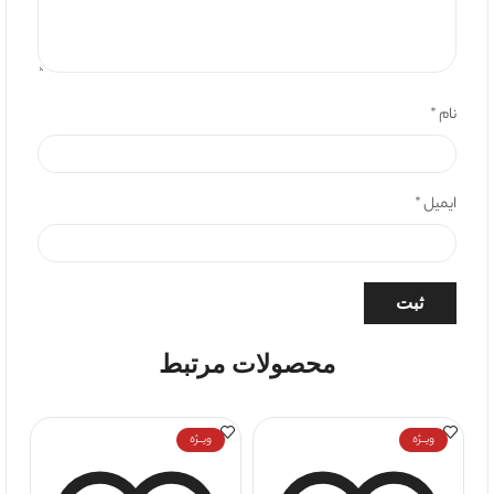
نام
*
ایمیل
*
محصولات مرتبط
ویــژه
ویــژه