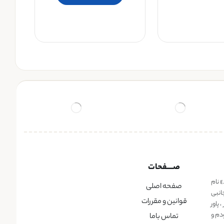
صــــفحات
» نام
صفحه اصلی
انبی
قوانین و مقررات
پاور
دم و
تماس باما