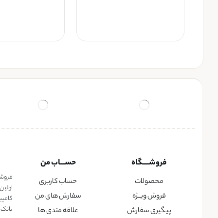
فروشــــگاه
حســـاب من
فروشگا
محصولات
حساب کاربری
اولین
فروش ویــژه
سفارش های من
کامپی
بانک 
پیگیری سفارش
علاقه مندی ها