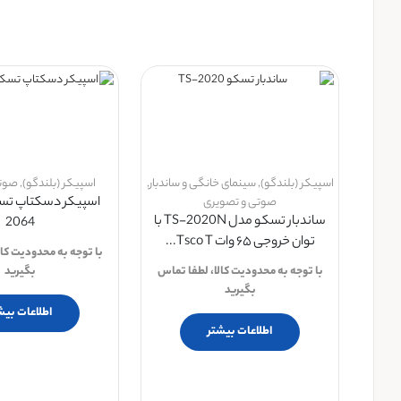
اسپیکر (بلندگو)
,
سینمای خانگی و ساندبار
,
اسپیکر (بلندگو)
,
صوتی
صوتی و تصویری
ساندبار تسکو مدل TS-2020N با
2064
توان خروجی ۶۵ وات Tsco T...
با توجه به محدودیت کال
با توجه به محدودیت کالا، لطفا تماس
بگیرید
بگیرید
اطلاعات بیش
اطلاعات بیشتر