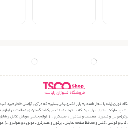
ه فوژان رایانه با شعار «آمده‌ایم بازار الکترونیکی بسازیم که در آن با آرامش خاطر خرید کنید
 هایپر مارکت مجازی ایران بود که با خود به یدک می‌کشد.گستره ی فعالیت در لوازم ج
وتر (موس و کیبورد ، هدست و هدفون ، اسپیکر و …) ، لوازم جانبی موبایل (کابل و شارژر ، 
، قاب و گوشی ، گلس و محافظ صفحه نمایش ، ایرفون و هندزفری ، مونوپاد و هولدر و …) ،مو