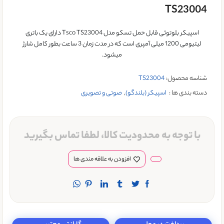
TS23004
اسپیکر بلوتوثی قابل حمل تسکو مدل Tsco TS23004 دارای یک باتری
لیتیومی 1200 میلی آمپری است که در مدت زمان 3 ساعت بطور کامل شارژ
میشود.
شناسه محصول:
TS23004
دسته بندی ها :
اسپیکر (بلندگو)
,
صوتی و تصویری
با توجه به محدودیت کالا، لطفا تماس بگیرید
افزودن به علاقه مندی ها