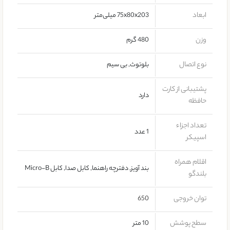
ابعاد
75x80x203 میلی‌متر
وزن
480 گرم
نوع اتصال
بلوتوث, بی سیم
پشتیبانی از کارت
دارد
حافظه
تعداد اجزاء
1 عدد
اسپیکر
اقلام همراه
بند آویز, دفترچه راهنما, کابل صدا, کابل Micro-B
بلندگو
توان خروجی
650
سطح پوشش
10 متر