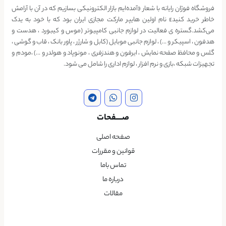
فروشگاه فوژان رایانه با شعار «آمده‌ایم بازار الکترونیکی بسازیم که در آن با آرامش
خاطر خرید کنید» نام اولین هایپر مارکت مجازی ایران بود که با خود به یدک
می‌کشد.گستره ی فعالیت در لوازم جانبی کامپیوتر (موس و کیبورد ، هدست و
هدفون ، اسپیکر و …) ، لوازم جانبی موبایل (کابل و شارژر ، پاور بانک ، قاب و گوشی ،
گلس و محافظ صفحه نمایش ، ایرفون و هندزفری ، مونوپاد و هولدر و …) ،مودم و
تجهیزات شبکه ،بازی و نرم افزار ، لوازم اداری را شامل می شود.
صــــفحات
صفحه اصلی
قوانین و مقررات
تماس باما
درباره ما
مقالات