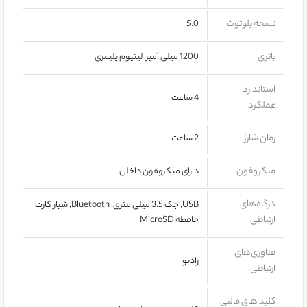
نسخه بلوتوث
5.0
باتری
1200 میلی آمپر
,
لیتیوم پلیمری
استاندارد
4 ساعت
عملکرد
زمان شارژ
2 ساعت
میکروفون
دارای میکروفون داخلی
درگاه‌های
USB, جک 3.5 میلی متری, Bluetooth, شیار کارت
ارتباطی
حافظه MicroSD
فناوری‌های
رادیو
ارتباطی
کلید های مالتی