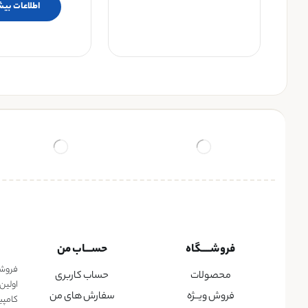
اطلاعات بیش
فروشــــگاه
حســـاب من
فروشگا
محصولات
حساب کاربری
اولین
فروش ویــژه
سفارش های من
کامپی