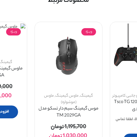
محصولات مرتبط
ویــژه
ویــژه
گیمینگ
GA
0,000
0,000
 جانبی کامپیوتر
گیمینگ
,
ماوس گیمینگ
,
ماوس
زی تسکو Tsco TG 120 X2
(موشواره)
موس گیمینگ سیم دار تسکو مدل
افزودن
TM 2029GA
ا، لطفا تماس
1,195,700
تومان
1,030,000
تومان