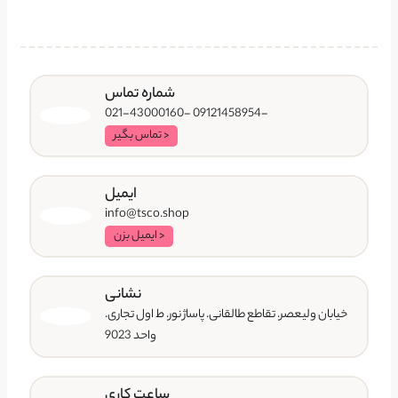
شماره تماس
-09121458954 -021-43000160
< تماس بگیر
ایمیل
info@tsco.shop
< ایمیل بزن
نشانی
خیابان ولیعصر. تقاطع طالقانی. پاساژ نور. ط اول تجاری.
واحد 9023
ساعت کاری