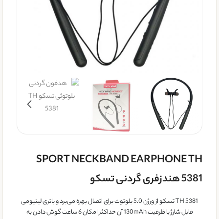
SPORT NECKBAND EARPHONE TH
5381 هندزفری گردنی تسکو
TH 5381 تسکو از ورژن 5.0 بلوتوث برای اتصال بهره می‌برد و باتری لیتیومی
قابل شارژ با ظرفیت 130mAh آن حداکثر امکان 6 ساعت گوش دادن به