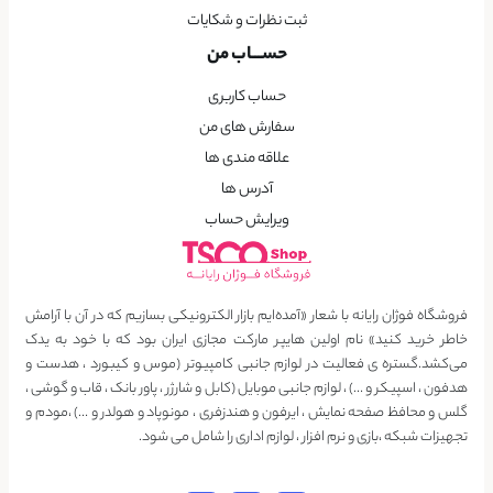
ثبت نظرات و شکایات
حســـاب من
حساب کاربری
سفارش های من
علاقه مندی ها
آدرس ها
ویرایش حساب
فروشگاه فوژان رایانه با شعار «آمده‌ایم بازار الکترونیکی بسازیم که در آن با آرامش
خاطر خرید کنید» نام اولین هایپر مارکت مجازی ایران بود که با خود به یدک
می‌کشد.گستره ی فعالیت در لوازم جانبی کامپیوتر (موس و کیبورد ، هدست و
هدفون ، اسپیکر و …) ، لوازم جانبی موبایل (کابل و شارژر ، پاور بانک ، قاب و گوشی ،
گلس و محافظ صفحه نمایش ، ایرفون و هندزفری ، مونوپاد و هولدر و …) ،مودم و
تجهیزات شبکه ،بازی و نرم افزار ، لوازم اداری را شامل می شود.