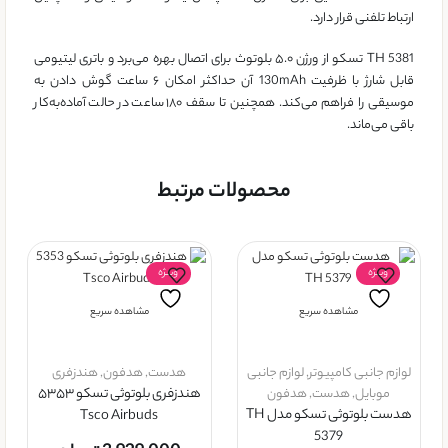
ارتباط تلفنی قرار دارد.
TH 5381 تسکو از ورژن ۵.۰ بلوتوث برای اتصال بهره می‌برد و باتری لیتیومی
قابل شارژ با ظرفیت 130mAh آن حداکثر امکان ۶ ساعت گوش دادن به
موسیقی را فراهم می‌کند. همچنین تا سقف ۱۸۰ ساعت در حالت آماده‌به‌کار
باقی می‌ماند.
محصولات مرتبط
ویــژه
ویــژه
مشاهده سریع
مشاهده سریع
لوازم جانبی کامپیوتر
,
لوازم جانبی
هدست
,
هدفون
,
هندزفری
موبایل
,
هدست
,
هدفون
هندزفری بلوتوثی تسکو ۵۳۵۳
هدست بلوتوثی تسکو مدل TH
Tsco Airbuds
5379