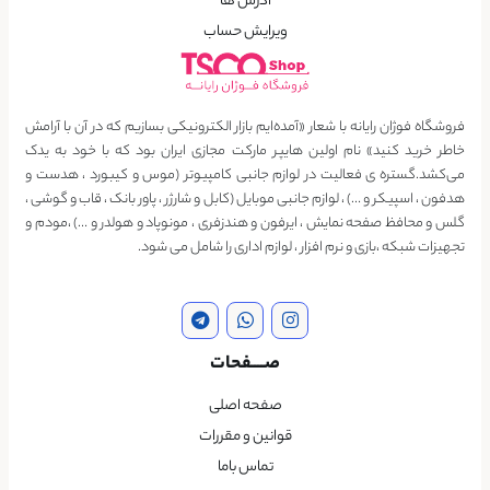
آدرس ها
ویرایش حساب
فروشگاه فوژان رایانه با شعار «آمده‌ایم بازار الکترونیکی بسازیم که در آن با آرامش
خاطر خرید کنید» نام اولین هایپر مارکت مجازی ایران بود که با خود به یدک
می‌کشد.گستره ی فعالیت در لوازم جانبی کامپیوتر (موس و کیبورد ، هدست و
هدفون ، اسپیکر و …) ، لوازم جانبی موبایل (کابل و شارژر ، پاور بانک ، قاب و گوشی ،
گلس و محافظ صفحه نمایش ، ایرفون و هندزفری ، مونوپاد و هولدر و …) ،مودم و
تجهیزات شبکه ،بازی و نرم افزار ، لوازم اداری را شامل می شود.
صــــفحات
صفحه اصلی
قوانین و مقررات
تماس باما