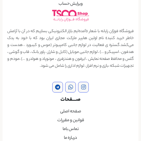
ویرایش حساب
فروشگاه فوژان رایانه با شعار «آمده‌ایم بازار الکترونیکی بسازیم که در آن با آرامش
خاطر خرید کنید» نام اولین هایپر مارکت مجازی ایران بود که با خود به یدک
می‌کشد.گستره ی فعالیت در لوازم جانبی کامپیوتر (موس و کیبورد ، هدست و
هدفون ، اسپیکر و …) ، لوازم جانبی موبایل (کابل و شارژر ، پاور بانک ، قاب و گوشی ،
گلس و محافظ صفحه نمایش ، ایرفون و هندزفری ، مونوپاد و هولدر و …) ،مودم و
تجهیزات شبکه ،بازی و نرم افزار ، لوازم اداری را شامل می شود.
صــــفحات
صفحه اصلی
قوانین و مقررات
تماس باما
درباره ما