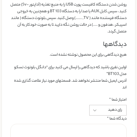
روشن شدن دستگاه کافیست پورت USB را به منبع تغذیه (آداپتور -5v) متصل
کنید ، سپس کابل AUX یا صدا را به دستگاه BT 103 و همچنین به خروجی
دستگاه فرستنده مانند ( TV, …….) وصل کنید. سپس بلوتوث دستگاه ( مانند
اسپیکر ، هدفون و …..) در حالت روشن نگه دارید تا به صورت خودکار به آن
متصل گردد.
دیدگاهها
هیچ دیدگاهی برای این محصول نوشته نشده است.
اولین نفری باشید که دیدگاهی را ارسال می کنید برای “دانگل بلوتوث تسکو
مدل BT103”
آدرس ایمیل شما منتشر نخواهد شد. قسمتهای مورد نیاز علامت گذاری شده
اند
امتیاز شما
*
دیدگاه شما
*