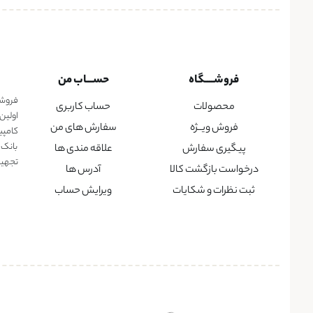
فروشــــگاه
حســـاب من
فروشگا
محصولات
حساب کاربری
اولین
فروش ویــژه
سفارش های من
کامپی
بانک 
پیگیری سفارش
علاقه مندی ها
تجهیزا
درخواست بازگشت کالا
آدرس ها
ثبت نظرات و شکایات
ویرایش حساب