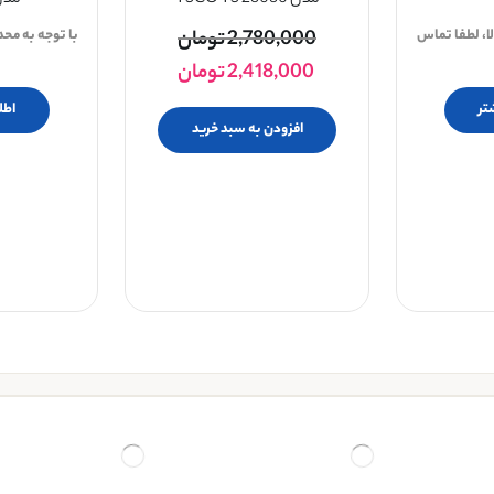
مدل TSCO TS 23030
مدل 2305
ا، لطفا تماس
2,780,000
تومان
با توجه به مح
2,418,000
تومان
تر
اطل
افزودن به سبد خرید