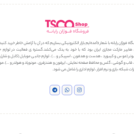
ه فوژان رایانه با شعار «آمده‌ایم بازار الکترونیکی بسازیم که در آن با آرامش خاطر خرید کنید
 هایپر مارکت مجازی ایران بود که با خود به یدک می‌کشد.گستره ی فعالیت در لوازم ج
وتر (موس و کیبورد ، هدست و هدفون ، اسپیکر و …) ، لوازم جانبی موبایل (کابل و شارژر ، 
، قاب و گوشی ، گلس و محافظ صفحه نمایش ، ایرفون و هندزفری ، مونوپاد و هولدر و …) ،مو
ت شبکه ،بازی و نرم افزار ، لوازم اداری را شامل می شود.