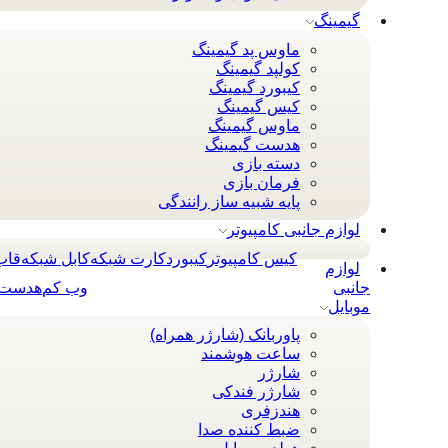
گیمینگ
ماوس پد گیمینگ
کولپد گیمینگ
کیبورد گیمینگ
کیس گیمینگ
ماوس گیمینگ
هدست گیمینگ
دسته بازی
فرمان بازی
پایه شبیه ساز رانندگی
لوازم جانبی کامپیوتر
کیس کامپیوتر
کيبورد
کارت شبکه
کابل شبکه
قاب
لوازم
جانبی
وب کم
هدست 
موبایل
پاوربانک (شارژر همراه)
ساعت هوشمند
شارژر
شارژر فندکی
هندزفری
ضبط کننده صدا