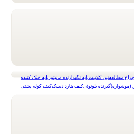
راغ مطالعه
تین کلاینت
پایه نگهدارنده مانیتور
پایه خنک کننده
(موشواره)
گیرنده بلوتوثی
کیف هارد دیسک
کیف کوله پشتی