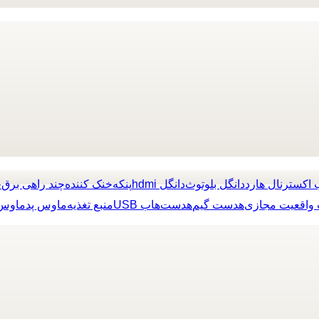
 اکسترنال هارد
دانگل بلوتوث
دانگل hdmi
پنکه
خنک کننده
چند راهی برق
چ
واقعیت مجازی
هدست گیم
هدست
هاب USB
منبع تغذیه
ماوس پد
ماوس 