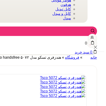
هولدر موبایل
هدفون
کابل تبدیل
کابل و مبدل
مبدل
0
0
سبد خرید
خانه
»
فروشگاه
»
هندزفری تسکو مدل ۵۰۷۲ Tsco handsfree