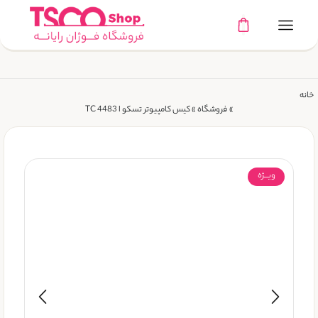
خانه
»
فروشگاه
»
کیس کامپیوتر تسکو ا TC 4483
ویـــژه