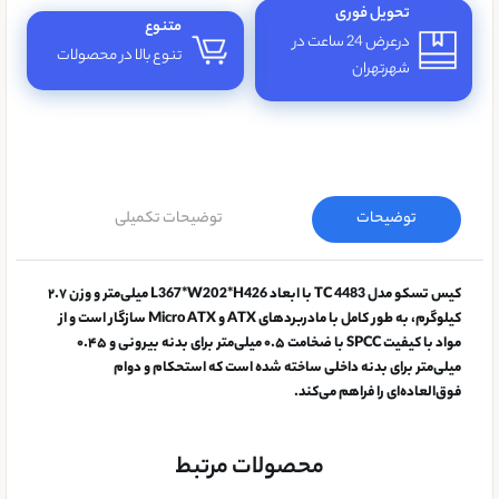
تحویل فوری
متنوع
درعرض 24 ساعت در
تنوع بالا در محصولات
شهرتهران
توضیحات
توضیحات تکمیلی
کیس تسکو مدل TC 4483 با ابعاد L367*W202*H426 میلی‌متر و وزن ۲.۷
کیلوگرم، به طور کامل با مادربردهای ATX و Micro ATX سازگار است و از
مواد با کیفیت SPCC با ضخامت ۰.۵ میلی‌متر برای بدنه بیرونی و ۰.۴۵
میلی‌متر برای بدنه داخلی ساخته شده است که استحکام و دوام
فوق‌العاده‌ای را فراهم می‌کند.
محصولات مرتبط