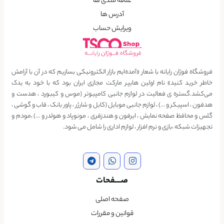
علاقه مندی ها
آدرس ها
ویرایش حساب
فروشگاه فوژان رایانه با شعار «آمده‌ایم بازار الکترونیکی بسازیم که در آن با آرامش
خاطر خرید کنید» نام اولین هایپر مارکت مجازی ایران بود که با خود به یدک
می‌کشد.گستره ی فعالیت در لوازم جانبی کامپیوتر (موس و کیبورد ، هدست و
هدفون ، اسپیکر و …) ، لوازم جانبی موبایل (کابل و شارژر ، پاور بانک ، قاب و گوشی ،
گلس و محافظ صفحه نمایش ، ایرفون و هندزفری ، مونوپاد و هولدر و …) ،مودم و
تجهیزات شبکه ،بازی و نرم افزار ، لوازم اداری را شامل می شود.
صــــفحات
صفحه اصلی
قوانین و مقررات