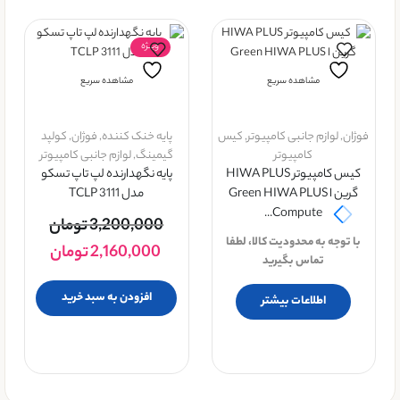
ویــژه
مشاهده سریع
مشاهده سریع
فوژان
,
لوازم جانبی کامپیوتر
,
کیس
پایه خنک کننده
,
فوژان
,
کولپد
کامپیوتر
گیمینگ
,
لوازم جانبی کامپیوتر
کیس کامپیوتر HIWA PLUS
پایه نگهدارنده لپ تاپ تسکو
گرین ا Green HIWA PLUS
مدل TCLP 3111
Compute...
3,200,000
تومان
با توجه به محدودیت کالا، لطفا
2,160,000
تومان
تماس بگیرید
افزودن به سبد خرید
اطلاعات بیشتر