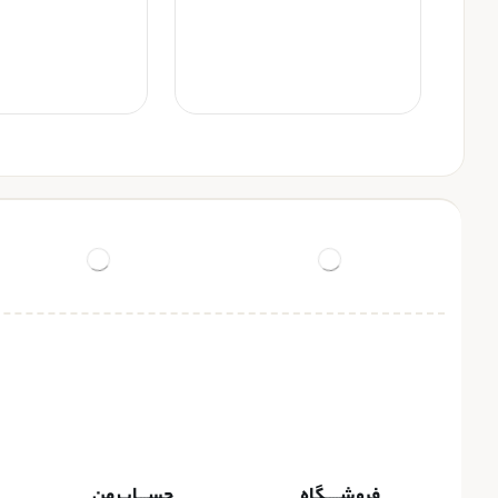
فروشــــگاه
حســـاب من