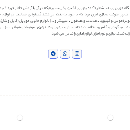
ه فوژان رایانه با شعار «آمده‌ایم بازار الکترونیکی بسازیم که در آن با آرامش خاطر خرید کنید
 هایپر مارکت مجازی ایران بود که با خود به یدک می‌کشد.گستره ی فعالیت در لوازم ج
وتر (موس و کیبورد ، هدست و هدفون ، اسپیکر و …) ، لوازم جانبی موبایل (کابل و شارژر ، 
، قاب و گوشی ، گلس و محافظ صفحه نمایش ، ایرفون و هندزفری ، مونوپاد و هولدر و …) ،مو
ت شبکه ،بازی و نرم افزار ، لوازم اداری را شامل می شود.