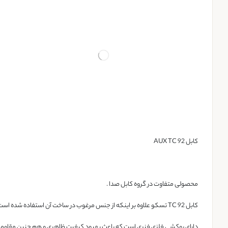
کابل AUX TC 92
محصولی متفاوت در گروه کابل صدا .
کابل TC 92 تسکو علاوه بر اینکه از جنس مرغوب در ساخت آن استفاده شده است ،
دارای روکشی فلزی فنری است که باعث بهبود کیفیت ظاهری و هم چنین مقاومت 