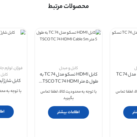
محصولات مرتبط
ل
کابل و مبدل
فوژان
,
لوازم جا
کابل ۵ متری HDMI مدل TC 74
کابل HDMI تسکو مدل TC 74 به
کابل 
کابل شارژ آیفون
طول ۵ متر TSCO TC 74 HDMI...
با توجه به مح
ا، لطفا تماس
با توجه به محدودیت کالا، لطفا تماس
بگیرید
اطل
تر
اطلاعات بیشتر