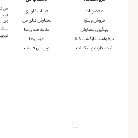
فروشگا
محصولات
حساب کاربری
اولین
فروش ویــژه
سفارش های من
کامپی
بانک 
پیگیری سفارش
علاقه مندی ها
تجهیزا
درخواست بازگشت کالا
آدرس ها
ثبت نظرات و شکایات
ویرایش حساب