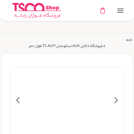
خانه
»
فروشگاه
»
کابل AUX تسکو مدل TC AU17 طول ۱ متر