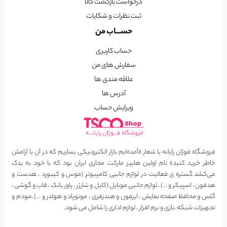
درخواست بازگشت کالا
ثبت نظرات و شکایات
حســـاب من
حساب کاربری
سفارش های من
علاقه مندی ها
آدرس ها
ویرایش حساب
فروشگاه فوژان رایانه با شعار «آمده‌ایم بازار الکترونیکی بسازیم که در آن با آرامش
خاطر خرید کنید» نام اولین هایپر مارکت مجازی ایران بود که با خود به یدک
می‌کشد.گستره ی فعالیت در لوازم جانبی کامپیوتر (موس و کیبورد ، هدست و
هدفون ، اسپیکر و …) ، لوازم جانبی موبایل (کابل و شارژر ، پاور بانک ، قاب و گوشی ،
گلس و محافظ صفحه نمایش ، ایرفون و هندزفری ، مونوپاد و هولدر و …) ،مودم و
تجهیزات شبکه ،بازی و نرم افزار ، لوازم اداری را شامل می شود.