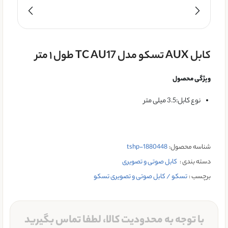
کابل AUX تسکو مدل TC AU17 طول ۱ متر
ویژگی محصول
نوع کابل:3.5 میلی متر
شناسه محصول:
tshp-1880448
دسته بندی :
کابل صوتی و تصویری
برچسب :
تسکو / کابل صوتی و تصویری تسکو
با توجه به محدودیت کالا، لطفا تماس بگیرید