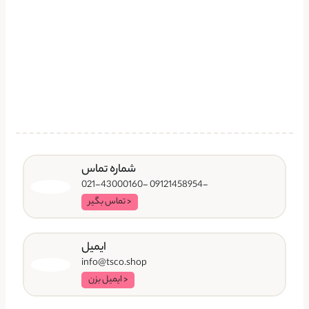
شماره تماس
-09121458954 -021-43000160
< تماس بگیر
ایمیل
info@tsco.shop
< ایمیل بزن