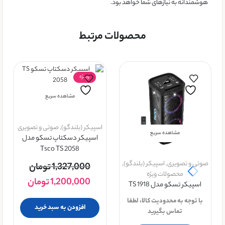
هوشمندانه به نیازهای شما خواهد بود.
محصولات مرتبط
ویــژه
مشاهده سریع
اسپیکر (بلندگو)
,
صوتی و تصویری
مشاهده سریع
اسپیکر دسکتاپ تسکو مدل
Tsco TS 2058
صوتی و تصویری
,
اسپیکر (بلندگو)
,
1,327,000
تومان
محصولات ویژه
1,200,000
تومان
اسپیکر تسکو مدل TS 1918
با توجه به محدودیت کالا، لطفا
افزودن به سبد خرید
تماس بگیرید