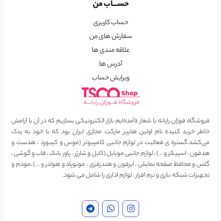
حســـاب من
حساب کاربری
سفارش های من
علاقه مندی ها
آدرس ها
ویرایش حساب
فروشگاه فوژان رایانه با شعار «آمده‌ایم بازار الکترونیکی بسازیم که در آن با آرامش
خاطر خرید کنید» نام اولین هایپر مارکت مجازی ایران بود که با خود به یدک
می‌کشد.گستره ی فعالیت در لوازم جانبی کامپیوتر (موس و کیبورد ، هدست و
هدفون ، اسپیکر و …) ، لوازم جانبی موبایل (کابل و شارژر ، پاور بانک ، قاب و گوشی ،
گلس و محافظ صفحه نمایش ، ایرفون و هندزفری ، مونوپاد و هولدر و …) ،مودم و
تجهیزات شبکه ،بازی و نرم افزار ، لوازم اداری را شامل می شود.