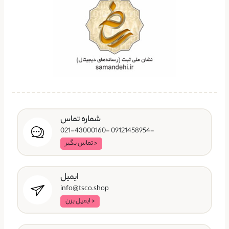
شماره تماس
-09121458954 -021-43000160
< تماس بگیر
ایمیل
info@tsco.shop
< ایمیل بزن