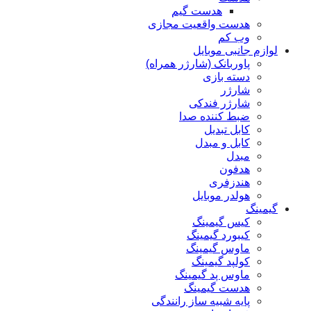
هدست گیم
هدست واقعیت مجازی
وب کم
لوازم جانبی موبایل
پاوربانک (شارژر همراه)
دسته بازی
شارژر
شارژر فندکی
ضبط کننده صدا
کابل تبدیل
کابل و مبدل
مبدل
هدفون
هندزفری
هولدر موبایل
گیمینگ
کیس گیمینگ
کیبورد گیمینگ
ماوس گیمینگ
کولپد گیمینگ
ماوس پد گیمینگ
هدست گیمینگ
پایه شبیه ساز رانندگی