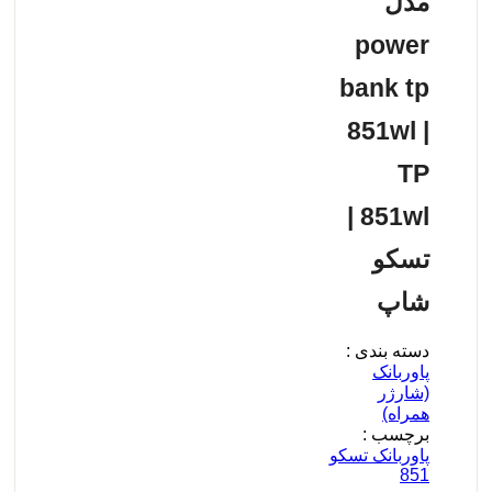
مدل
power
bank tp
851wl |
TP
851wl |
تسکو
شاپ
دسته بندی :
پاوربانک
(شارژر
همراه)
برچسب :
پاوربانک تسکو
851