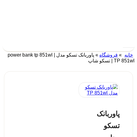
ه
»
فروشگاه
»
پاوربانک تسکو مدل power bank tp 851wl |
T | تسکو شاپ
پاوربانک
تسکو