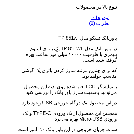
تنوع بالا در محصولات
توضیحات
نظرات (0)
پاوربانک تسکو مدل TP 851wl
در پاور بانک مدل TP 851WL یک باتری لیتیوم
پلیمری با ظرفیت ۱۰۰۰۰ میلی‌آمپر ساعت بهره
گرفته شده است.
که برای چندین مرتبه شارژ کردن باتری یک گوشی
مناسب خواهد بود.
با نمايشگر LCD تعبيه‌شده روي بدنه این محصول
می‌توانید وضعیت شارژ پاور بانک را بررسی کنید.
در این محصول یک درگاه خروجی USB وجود دارد.
همچنین اين محصول از يک ورودي TYPE-C و يک
ورودي Micro-USB بهره می برد.
شدت جریان خروجی در این پاور بانک ۲.۰ آمپر است