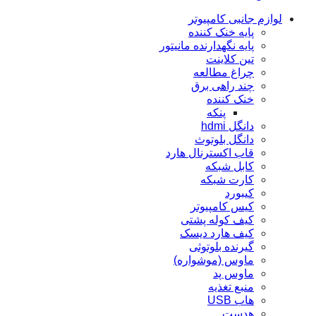
لوازم جانبی کامپیوتر
پایه خنک کننده
پایه نگهدارنده مانیتور
تین کلاینت
چراغ مطالعه
چند راهی برق
خنک کننده
پنکه
دانگل hdmi
دانگل بلوتوث
قاب اکسترنال هارد
کابل شبکه
کارت شبکه
کيبورد
کیس کامپیوتر
کیف کوله پشتی
کیف هارد دیسک
گیرنده بلوتوثی
ماوس (موشواره)
ماوس پد
منبع تغذیه
هاب USB
هدست