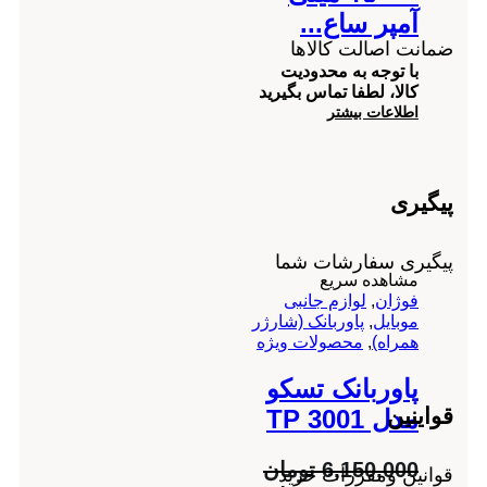
آمپر ساع...
ضمانت اصالت کالاها
با توجه به محدودیت
کالا، لطفا تماس بگیرید
اطلاعات بیشتر
پیگیری
پیگیری سفارشات شما
مشاهده سریع
فوژان
,
لوازم جانبی
موبایل
,
پاوربانک (شارژر
همراه)
,
محصولات ویژه
پاوربانک تسکو
قواینین
مدل TP 3001
6,150,000
تومان
قوانین ومقررات خرید