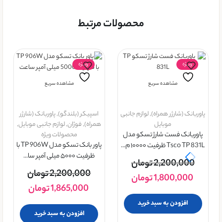
محصولات مرتبط
ویــژه
ویــژه
مشاهده سریع
مشاهده سریع
پاوربانک (شارژر همراه)
,
لوازم جانبی
اسپیکر (بلندگو)
,
پاوربانک (شارژر
موبایل
همراه)
,
فوژان
,
لوازم جانبی موبایل
,
پاوربانک فست شارژ تسکو مدل
محصولات ویژه
پاور بانک تسکو مدل TP 906W با
Tsco TP 831L ظرفیت ۱۰۰۰۰ م...
ظرفیت ۵۰۰۰ میلی آمپر سا...
2,200,000
تومان
2,200,000
تومان
1,800,000
تومان
1,865,000
تومان
افزودن به سبد خرید
افزودن به سبد خرید