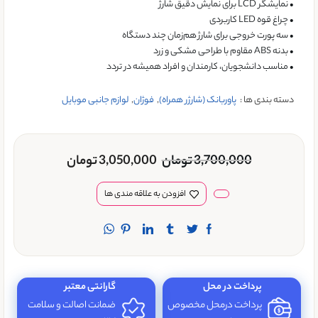
• نمایشگر LCD برای نمایش دقیق شارژ
• چراغ قوه LED کاربردی
• سه پورت خروجی برای شارژ هم‌زمان چند دستگاه
• بدنه ABS مقاوم با طراحی مشکی و زرد
• مناسب دانشجویان، کارمندان و افراد همیشه در تردد
دسته بندی ها :
پاوربانک (شارژر همراه)
,
فوژان
,
لوازم جانبی موبایل
3,700,000
تومان
3,050,000
تومان
افزودن به علاقه مندی ها
پرداخت در محل
گارانتی معتبر
پرداخت درمحل مخصوص
ضمانت اصالت و سلامت