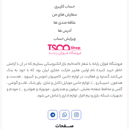
حساب کاربری
سفارش های من
علاقه مندی ها
آدرس ها
ویرایش حساب
فروشگاه فوژان رایانه با شعار «آمده‌ایم بازار الکترونیکی بسازیم که در آن با آرامش
خاطر خرید کنید» نام اولین هایپر مارکت مجازی ایران بود که با خود به یدک
می‌کشد.گستره ی فعالیت در لوازم جانبی کامپیوتر (موس و کیبورد ، هدست و
هدفون ، اسپیکر و …) ، لوازم جانبی موبایل (کابل و شارژر ، پاور بانک ، قاب و گوشی ،
گلس و محافظ صفحه نمایش ، ایرفون و هندزفری ، مونوپاد و هولدر و …) ،مودم و
تجهیزات شبکه ،بازی و نرم افزار ، لوازم اداری را شامل می شود.
صــــفحات