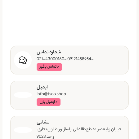
شماره تماس
-09121458954 -021-43000160
< تماس بگیر
ایمیل
info@tsco.shop
< ایمیل بزن
نشانی
خیابان ولیعصر. تقاطع طالقانی. پاساژ نور. ط اول تجاری.
واحد 9023