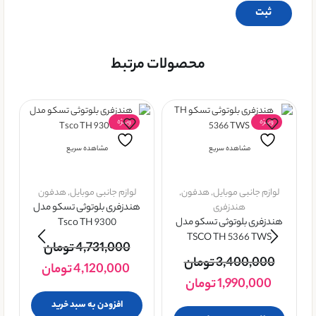
محصولات مرتبط
ویــژه
ویــژه
مشاهده سریع
مشاهده سریع
لوازم جانبی موبایل
,
هدفون
,
لوازم جانبی موبایل
,
هدفون
هندزفری
هندزفری بلوتوثی تسکو مدل
هندزفری بلوتوثی تسکو مدل
Tsco TH 9300
TSCO TH 5366 TWS
4,731,000
تومان
فو
3,400,000
تومان
4,120,000
تومان
ای
1,990,000
تومان
افزودن به سبد خرید