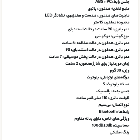
جنس رابط:
ABS + PC
منبع تغذیه هدفون:
باتری
قابلیت‌های هدفون، هدست و هندزفری:
نشانگر LED
محدوده عملکرد:
15 متر
عمر باتری:
90 ساعت در حالت استندبای
نوع گوشی:
دو گوشی
عمر باتری هدفون در حالت مکالمه:
6 ساعت
عمر باتری هدفون در حالت استندبای:
90
عمر باتری هدفون در حالت پخش موسیقی:
7 ساعت
زمان موردنیاز برای شارژ هدفون:
2 ساعت
وزن:
30 گرم
درگاه‌های ارتباطی:
بلوتوث
نسخه بلوتوث:
5
جنس بدنه:
پلاستیک
ظرفیت باتری:
110 میلی آمپر ساعت
نوع اتصال:
بی‌سیم
رابط‌ها:
Bluetooth
ویژگی‌های خاص:
دارای بدنه مقاوم
حساسیت:
100dB±3db
رنگ:
مشکی