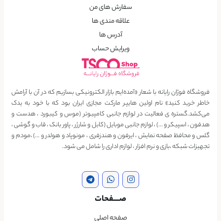
سفارش های من
علاقه مندی ها
آدرس ها
ویرایش حساب
فروشگاه فوژان رایانه با شعار «آمده‌ایم بازار الکترونیکی بسازیم که در آن با آرامش
خاطر خرید کنید» نام اولین هایپر مارکت مجازی ایران بود که با خود به یدک
می‌کشد.گستره ی فعالیت در لوازم جانبی کامپیوتر (موس و کیبورد ، هدست و
هدفون ، اسپیکر و …) ، لوازم جانبی موبایل (کابل و شارژر ، پاور بانک ، قاب و گوشی ،
گلس و محافظ صفحه نمایش ، ایرفون و هندزفری ، مونوپاد و هولدر و …) ،مودم و
تجهیزات شبکه ،بازی و نرم افزار ، لوازم اداری را شامل می شود.
صــــفحات
صفحه اصلی