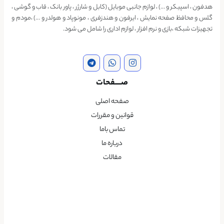
هدفون ، اسپیکر و …) ، لوازم جانبی موبایل (کابل و شارژر ، پاور بانک ، قاب و گوشی ،
گلس و محافظ صفحه نمایش ، ایرفون و هندزفری ، مونوپاد و هولدر و …) ،مودم و
تجهیزات شبکه ،بازی و نرم افزار ، لوازم اداری را شامل می شود.
صــــفحات
صفحه اصلی
قوانین و مقررات
تماس باما
درباره ما
مقالات