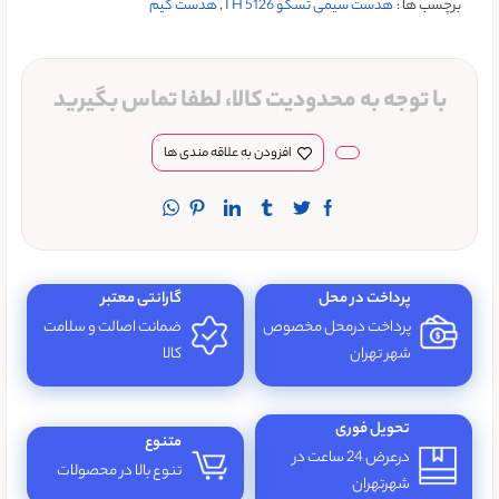
برچسب ها :
هدست سیمی تسکو TH 5126
,
هدست گیم
با توجه به محدودیت کالا، لطفا تماس بگیرید
افزودن به علاقه مندی ها
پرداخت در محل
گارانتی معتبر
پرداخت درمحل مخصوص
ضمانت اصالت و سلامت
شهر تهران
کالا
تحویل فوری
متنوع
درعرض 24 ساعت در
تنوع بالا در محصولات
شهرتهران