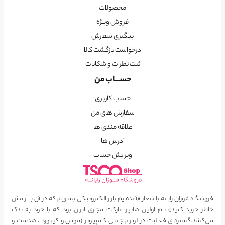
محصولات
فروش ویــژه
پیگیری سفارش
درخواست بازگشت کالا
ثبت نظرات و شکایات
حســـاب من
حساب کاربری
سفارش های من
علاقه مندی ها
آدرس ها
ویرایش حساب
فروشگاه فوژان رایانه با شعار «آمده‌ایم بازار الکترونیکی بسازیم که در آن با آرامش
خاطر خرید کنید» نام اولین هایپر مارکت مجازی ایران بود که با خود به یدک
می‌کشد.گستره ی فعالیت در لوازم جانبی کامپیوتر (موس و کیبورد ، هدست و