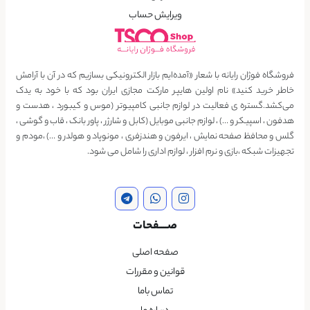
ویرایش حساب
فروشگاه فوژان رایانه با شعار «آمده‌ایم بازار الکترونیکی بسازیم که در آن با آرامش
خاطر خرید کنید» نام اولین هایپر مارکت مجازی ایران بود که با خود به یدک
می‌کشد.گستره ی فعالیت در لوازم جانبی کامپیوتر (موس و کیبورد ، هدست و
هدفون ، اسپیکر و …) ، لوازم جانبی موبایل (کابل و شارژر ، پاور بانک ، قاب و گوشی ،
گلس و محافظ صفحه نمایش ، ایرفون و هندزفری ، مونوپاد و هولدر و …) ،مودم و
تجهیزات شبکه ،بازی و نرم افزار ، لوازم اداری را شامل می شود.
صــــفحات
صفحه اصلی
قوانین و مقررات
تماس باما