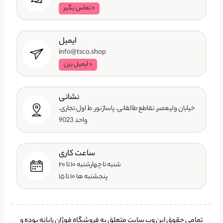
< تماس بگیر
ایمیل
info@tsco.shop
< ایمیل بزن
نشانی
خیابان ولیعصر. تقاطع طالقانی. پاساژ نور. ط اول تجاری.
واحد 9023
ساعت کاری
شنبه تا چهارشنبه ۱۰ تا ۲۰
پنجشنبه ها ۱۰ تا ۱۵
تمامی حقوق این وب سایت متعلق به فروشگاه فوژان رایانه بوده و