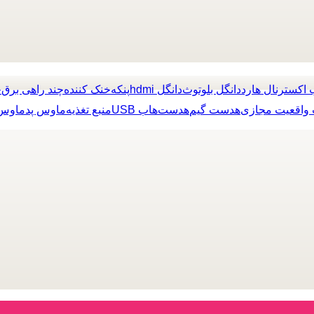
 اکسترنال هارد
دانگل بلوتوث
دانگل hdmi
پنکه
خنک کننده
چند راهی برق
چ
واقعیت مجازی
هدست گیم
هدست
هاب USB
منبع تغذیه
ماوس پد
ماوس 