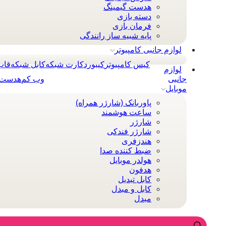
هدست گیمینگ
دسته بازی
فرمان بازی
پایه شبیه ساز رانندگی
لوازم جانبی کامپیوتر
کیس کامپیوتر
کيبورد
کارت شبکه
کابل شبکه
قاب
لوازم
جانبی
وب کم
هدست 
موبایل
پاوربانک (شارژر همراه)
ساعت هوشمند
شارژر
شارژر فندکی
هندزفری
ضبط کننده صدا
هولدر موبایل
هدفون
کابل تبدیل
کابل و مبدل
مبدل