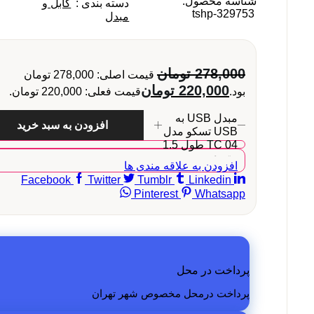
شناسه محصول:
دسته بندی :
کابل و
tshp-329753
مبدل
278,000
تومان
قیمت اصلی: 278,000 تومان
220,000
تومان
بود.
قیمت فعلی: 220,000 تومان.
مبدل USB به
افزودن به سبد خرید
USB تسکو مدل
TC 04 طول 1.5
متر عدد
افزودن به علاقه مندی ها
Facebook
Twitter
Tumblr
Linkedin
Pinterest
Whatsapp
پرداخت در محل
پرداخت درمحل مخصوص شهر تهران