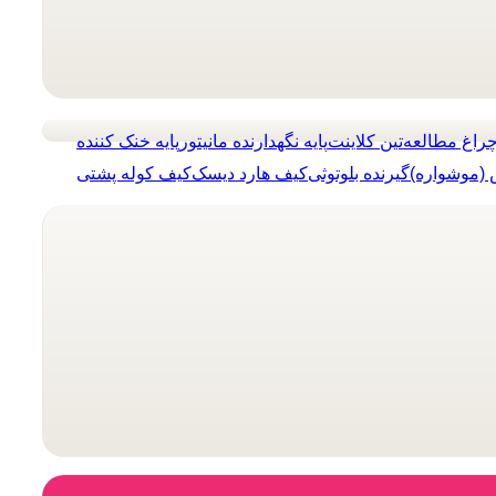
راغ مطالعه
تین کلاینت
پایه نگهدارنده مانیتور
پایه خنک کننده
(موشواره)
گیرنده بلوتوثی
کیف هارد دیسک
کیف کوله پشتی