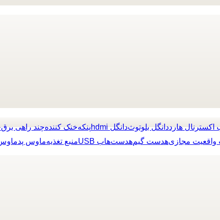
 اکسترنال هارد
دانگل بلوتوث
دانگل hdmi
پنکه
خنک کننده
چند راهی برق
چ
واقعیت مجازی
هدست گیم
هدست
هاب USB
منبع تغذیه
ماوس پد
ماوس 