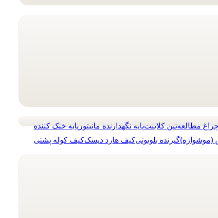
راغ مطالعه
تین کلاینت
پایه نگهدارنده مانیتور
پایه خنک کننده
(موشواره)
گیرنده بلوتوثی
کیف هارد دیسک
کیف کوله پشتی