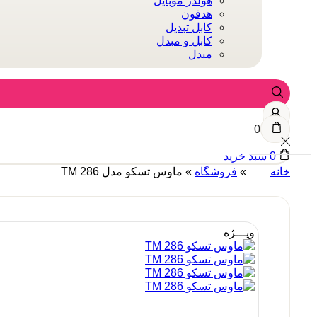
هولدر موبایل
هدفون
کابل تبدیل
کابل و مبدل
مبدل
0
0
سبد خرید
خانه
»
فروشگاه
»
ماوس تسکو مدل TM 286
ویـــژه