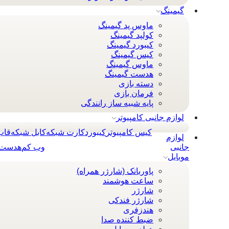
گیمینگ
ماوس پد گیمینگ
کولپد گیمینگ
کیبورد گیمینگ
کیس گیمینگ
ماوس گیمینگ
هدست گیمینگ
دسته بازی
فرمان بازی
پایه شبیه ساز رانندگی
لوازم جانبی کامپیوتر
کیس کامپیوتر
کيبورد
کارت شبکه
کابل شبکه
قاب
لوازم
جانبی
وب کم
هدست 
موبایل
پاوربانک (شارژر همراه)
ساعت هوشمند
شارژر
شارژر فندکی
هندزفری
ضبط کننده صدا