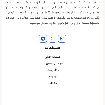
خاطر خرید کنید» نام اولین هایپر مارکت مجازی ایران بود که با خود به یدک
می‌کشد.گستره ی فعالیت در لوازم جانبی کامپیوتر (موس و کیبورد ، هدست و
هدفون ، اسپیکر و …) ، لوازم جانبی موبایل (کابل و شارژر ، پاور بانک ، قاب و گوشی ،
گلس و محافظ صفحه نمایش ، ایرفون و هندزفری ، مونوپاد و هولدر و …) ،مودم و
تجهیزات شبکه ،بازی و نرم افزار ، لوازم اداری را شامل می شود.
صــــفحات
صفحه اصلی
قوانین و مقررات
تماس باما
درباره ما
مقالات