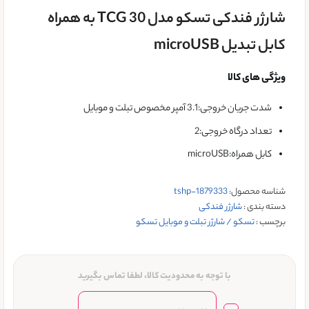
شارژر فندکی تسکو مدل TCG 30 به همراه
کابل تبدیل microUSB
ویژگی های کالا
شدت جریان خروجی:3.1 آمپر مخصوص تبلت و موبایل
تعداد درگاه خروجی:2
کابل همراه:microUSB
شناسه محصول:
tshp-1879333
دسته بندی :
شارژر فندکی
برچسب :
تسکو / شارژر تبلت و موبایل تسکو
با توجه به محدودیت کالا، لطفا تماس بگیرید