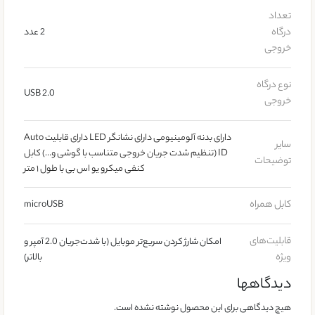
تعداد
درگاه
2 عدد
خروجی
نوع درگاه
USB 2.0
خروجی
دارای بدنه آلومینیومی دارای نشانگر LED دارای قابلیت Auto
سایر
ID (تنظیم شدت جریان خروجی متناسب با گوشی و…) کابل
توضیحات
کنفی میکرو یو اس بی با طول ۱ متر
کابل همراه
microUSB
قابلیت‌های
امکان شارژ کردن سریع‌تر موبایل (با شدت‌جریان 2.0 آمپر و
ویژه
بالاتر)
دیدگاهها
هیچ دیدگاهی برای این محصول نوشته نشده است.