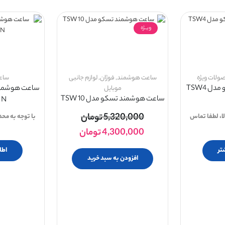
ویــژه
ولات ویژه
ساعت هوشمند
,
فوژان
,
لوازم جانبی
ساع
ساعت هوشمند تسکو مدل TSW4
موبایل
ساعت هوشمند تسکو مدل TSW 10
 N
5,320,000
تومان
ا، لطفا تماس
با توجه به مح
4,300,000
تومان
تر
اطل
افزودن به سبد خرید