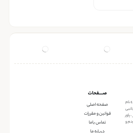
صــــفحات
» نام
صفحه اصلی
انبی
قوانین و مقررات
پاور
دم و
تماس باما
درباره ما