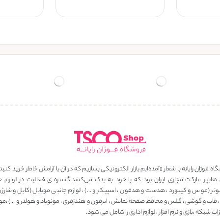
ه فوژان رایانه با شعار «آمده‌ایم بازار الکترونیکی بسازیم که در آن با آرامش خاطر خرید کنید
 هایپر مارکت مجازی ایران بود که با خود به یدک می‌کشد.گستره ی فعالیت در لوازم ج
وتر (موس و کیبورد ، هدست و هدفون ، اسپیکر و …) ، لوازم جانبی موبایل (کابل و شارژر ، 
، قاب و گوشی ، گلس و محافظ صفحه نمایش ، ایرفون و هندزفری ، مونوپاد و هولدر و …) ،مو
ت شبکه ،بازی و نرم افزار ، لوازم اداری را شامل می شود.