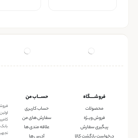
فروشــــگاه
حســـاب من
فروشگا
محصولات
حساب کاربری
اولین
فروش ویــژه
سفارش های من
کامپی
بانک 
پیگیری سفارش
علاقه مندی ها
تجهیزا
درخواست بازگشت کالا
آدرس ها