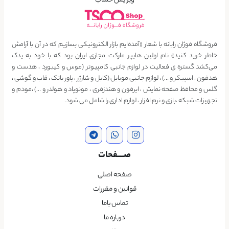
ویرایش حساب
فروشگاه فوژان رایانه با شعار «آمده‌ایم بازار الکترونیکی بسازیم که در آن با آرامش
خاطر خرید کنید» نام اولین هایپر مارکت مجازی ایران بود که با خود به یدک
می‌کشد.گستره ی فعالیت در لوازم جانبی کامپیوتر (موس و کیبورد ، هدست و
هدفون ، اسپیکر و …) ، لوازم جانبی موبایل (کابل و شارژر ، پاور بانک ، قاب و گوشی ،
گلس و محافظ صفحه نمایش ، ایرفون و هندزفری ، مونوپاد و هولدر و …) ،مودم و
تجهیزات شبکه ،بازی و نرم افزار ، لوازم اداری را شامل می شود.
صــــفحات
صفحه اصلی
قوانین و مقررات
تماس باما
درباره ما