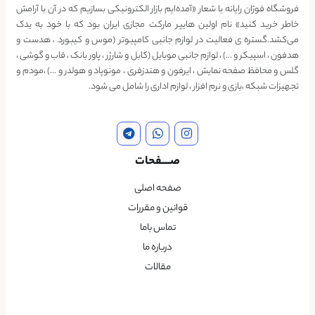
فروشگاه فوژان رایانه با شعار «آمده‌ایم بازار الکترونیکی بسازیم که در آن با آرامش
خاطر خرید کنید» نام اولین هایپر مارکت مجازی ایران بود که با خود به یدک
می‌کشد.گستره ی فعالیت در لوازم جانبی کامپیوتر (موس و کیبورد ، هدست و
هدفون ، اسپیکر و …) ، لوازم جانبی موبایل (کابل و شارژر ، پاور بانک ، قاب و گوشی ،
گلس و محافظ صفحه نمایش ، ایرفون و هندزفری ، مونوپاد و هولدر و …) ،مودم و
تجهیزات شبکه ،بازی و نرم افزار ، لوازم اداری را شامل می شود.
صــــفحات
صفحه اصلی
قوانین و مقررات
تماس باما
درباره ما
مقالات