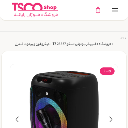
خانه
»
فروشگاه
»
اسپیکر بلوتوثی تسکو TS 23357 + میکروفون و ریموت کنترل
ویـــژه