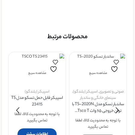
محصولات مرتبط
مشاهده سریع
مشاهده سریع
صوتی و تصویری
,
اسپیکر (بلندگو)
,
اسپیکر (بلندگو)
سینمای خانگی و ساندبار
اسپیکر قابل حمل تسکو مدل TS
ساندبار تسکو مدل TS-2020N با
23415
توان خروجی ۶۵ وات Tsco T...
با توجه به محدودیت کالا، لطفا
اس
با توجه به محدودیت کالا، لطفا
تماس بگیرید
تماس بگیرید
اطلاعات بیشتر