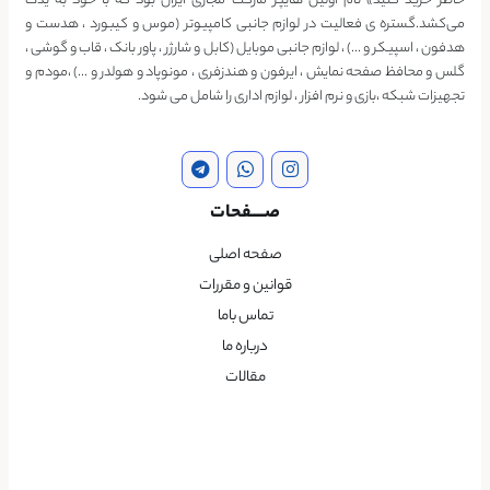
خاطر خرید کنید» نام اولین هایپر مارکت مجازی ایران بود که با خود به یدک
می‌کشد.گستره ی فعالیت در لوازم جانبی کامپیوتر (موس و کیبورد ، هدست و
هدفون ، اسپیکر و …) ، لوازم جانبی موبایل (کابل و شارژر ، پاور بانک ، قاب و گوشی ،
گلس و محافظ صفحه نمایش ، ایرفون و هندزفری ، مونوپاد و هولدر و …) ،مودم و
تجهیزات شبکه ،بازی و نرم افزار ، لوازم اداری را شامل می شود.
صــــفحات
صفحه اصلی
قوانین و مقررات
تماس باما
درباره ما
مقالات