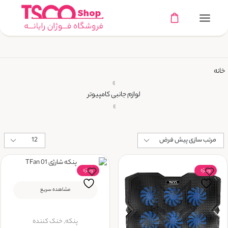
خانه
»
لوازم جانبی کامپیوتر
»
ویــژه
ویــژه
مشاهده سریع
پنکه
,
خنک کننده