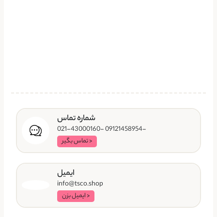
شماره تماس
-09121458954 -021-43000160
< تماس بگیر
ایمیل
info@tsco.shop
< ایمیل بزن