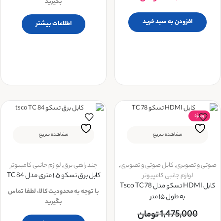
بگیرید
افزودن به سبد خرید
اطلاعات بیشتر
ویــژه
مشاهده سریع
مشاهده سریع
صوتی و تصویری
,
کابل صوتی و تصویری
,
چند راهی برق
,
لوازم جانبی کامپیوتر
لوازم جانبی کامپیوتر
کابل برق تسکو ۱.۵ متری مدل TC 84
کابل HDMI تسکو مدل Tsco TC 78
با توجه به محدودیت کالا، لطفا تماس
به طول ۱۵ متر
بگیرید
1,475,000
تومان