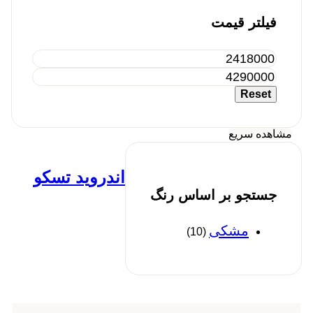
فیلتر قیمت
Max
Min
price
price
Reset
مشاهده سریع
اندروید باکس
,
صوتی و تصویری
کنترل تلویزیون هوشمند اندروید تسکو
جستجو بر اساس رنگ
مدل Tsco TRC 192
اطلاعات بیشتر
مشکی
(10)