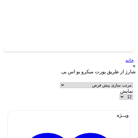
ه
ژ از طریق پورت میکرو یو اس بی
ایش
ویــژه