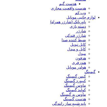
هدست گیم
هدست واقعیت مجازی
وب کم
لوازم جانبی موبایل
پاوربانک (شارژر همراه)
دسته بازی
شارژر
شارژر فندکی
ضبط کننده صدا
کابل تبدیل
کابل و مبدل
مبدل
هدفون
هندزفری
هولدر موبایل
گیمینگ
کیس گیمینگ
کیبورد گیمینگ
ماوس گیمینگ
کولپد گیمینگ
ماوس پد گیمینگ
هدست گیمینگ
پایه شبیه ساز رانندگی