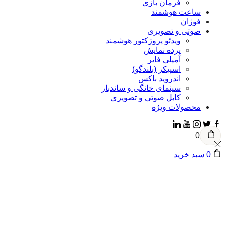
فرمان بازی
ساعت هوشمند
فوژان
صوتی و تصویری
ویدئو پروژکتور هوشمند
پرده نمایش
آمپلی فایر
اسپیکر (بلندگو)
اندروید باکس
سینمای خانگی و ساندبار
کابل صوتی و تصویری
محصولات ویژه
Linkedin
Youtube
Instagram
Faceb
Twitte
0
سبد خرید