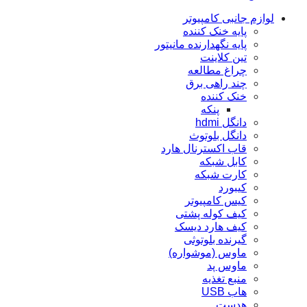
لوازم جانبی کامپیوتر
پایه خنک کننده
پایه نگهدارنده مانیتور
تین کلاینت
چراغ مطالعه
چند راهی برق
خنک کننده
پنکه
دانگل hdmi
دانگل بلوتوث
قاب اکسترنال هارد
کابل شبکه
کارت شبکه
کيبورد
کیس کامپیوتر
کیف کوله پشتی
کیف هارد دیسک
گیرنده بلوتوثی
ماوس (موشواره)
ماوس پد
منبع تغذیه
هاب USB
هدست