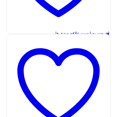
اسپیکر (بلندگو)
,
صوتی و تصویری
اسپیکر بلوتوثی قابل حمل تسکو مدل
TSCO TS 23151
قیمت
قیمت
3,100,000
تومان
2,700,000
تومان
افزودن به لیست علاقه مندی ها
افزودن به سبد
اصلی:
فعلی:
خرید
3,100,000 تومان
2,700,000 تومان.
در انبار موجود نمی باشد
بود.
مشاهده سریع
اندروید باکس
,
صوتی و تصویری
کنترل تلویزیون هوشمند اندروید تسکو