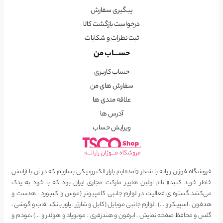
پیگیری سفارش
درخواست بازگشت کالا
ثبت نظرات و شکایات
حســـاب من
حساب کاربری
سفارش های من
علاقه مندی ها
آدرس ها
ویرایش حساب
فروشگاه فوژان رایانه با شعار «آمده‌ایم بازار الکترونیکی بسازیم که در آن با آرامش
خاطر خرید کنید» نام اولین هایپر مارکت مجازی ایران بود که با خود به یدک
می‌کشد.گستره ی فعالیت در لوازم جانبی کامپیوتر (موس و کیبورد ، هدست و
هدفون ، اسپیکر و …) ، لوازم جانبی موبایل (کابل و شارژر ، پاور بانک ، قاب و گوشی ،
گلس و محافظ صفحه نمایش ، ایرفون و هندزفری ، مونوپاد و هولدر و …) ،مودم و