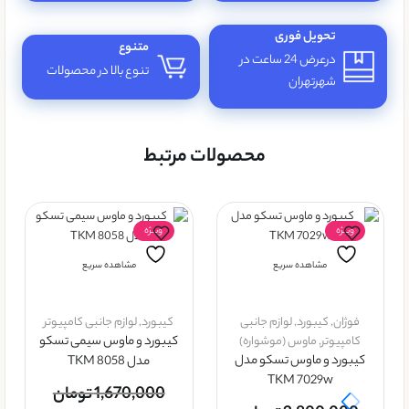
تحویل فوری
متنوع
درعرض 24 ساعت در
تنوع بالا در محصولات
شهرتهران
محصولات مرتبط
ویــژه
ویــژه
مشاهده سریع
مشاهده سریع
فوژان
,
کيبورد
,
لوازم جانبی
کيبورد
,
لوازم جانبی کامپیوتر
کامپیوتر
,
ماوس (موشواره)
کیبورد و ماوس سیمی تسکو
کیبورد و ماوس تسکو مدل
مدل TKM 8058
TKM 7029w
1,670,000
تومان