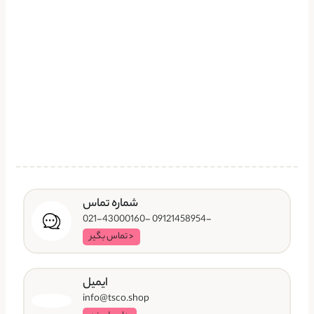
شماره تماس
-09121458954 -021-43000160
< تماس بگیر
ایمیل
info@tsco.shop