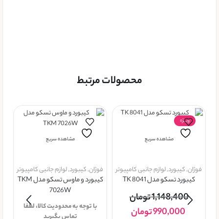
محصولات مرتبط
ویــژه
مشاهده سریع
مشاهده سریع
فوژان
,
کيبورد
,
لوازم جانبی کامپیوتر
فوژان
,
کيبورد
,
لوازم جانبی کامپیوتر
کیبورد تسکو مدل TK 8041
کیبورد و ماوس تسکو مدل TKM
7026W
1,148,400
تومان
با توجه به محدودیت کالا، لطفا
990,000
تومان
تماس بگیرید