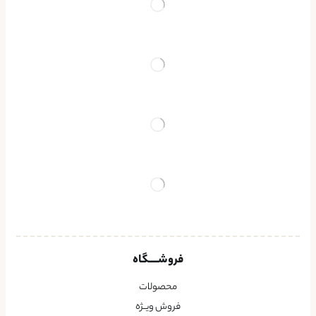
فروشــــگاه
محصولات
فروش ویــژه