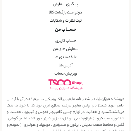
پیگیری سفارش
درخواست بازگشت کالا
ثبت نظرات و شکایات
حســـاب من
حساب کاربری
سفارش های من
علاقه مندی ها
آدرس ها
ویرایش حساب
فروشگاه فوژان رایانه با شعار «آمده‌ایم بازار الکترونیکی بسازیم که در آن با آرامش
خاطر خرید کنید» نام اولین هایپر مارکت مجازی ایران بود که با خود به یدک
می‌کشد.گستره ی فعالیت در لوازم جانبی کامپیوتر (موس و کیبورد ، هدست و
هدفون ، اسپیکر و …) ، لوازم جانبی موبایل (کابل و شارژر ، پاور بانک ، قاب و گوشی ،
گلس و محافظ صفحه نمایش ، ایرفون و هندزفری ، مونوپاد و هولدر و …) ،مودم و