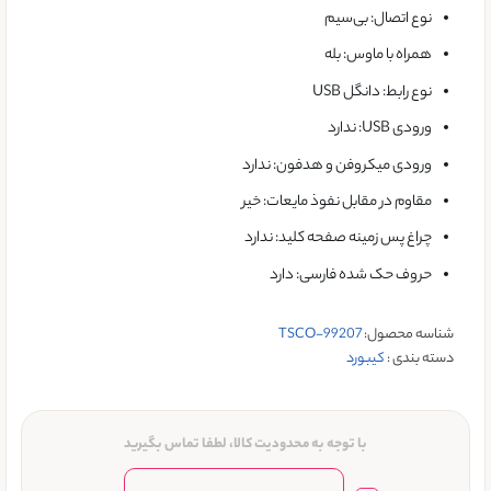
نوع اتصال: بی‌سیم
همراه با ماوس: بله
نوع رابط: دانگل USB
ورودی USB: ندارد
ورودی میکروفن و هدفون: ندارد
مقاوم در مقابل نفوذ مایعات: خیر
چراغ‌ پس زمینه صفحه کلید: ندارد
حروف حک شده فارسی: دارد
شناسه محصول:
TSCO-99207
دسته بندی :
کيبورد
با توجه به محدودیت کالا، لطفا تماس بگیرید