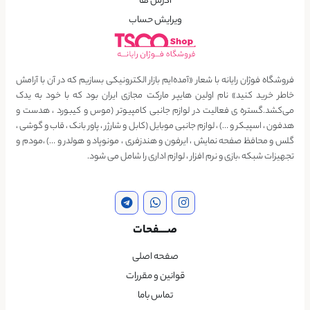
آدرس ها
ویرایش حساب
فروشگاه فوژان رایانه با شعار «آمده‌ایم بازار الکترونیکی بسازیم که در آن با آرامش
خاطر خرید کنید» نام اولین هایپر مارکت مجازی ایران بود که با خود به یدک
می‌کشد.گستره ی فعالیت در لوازم جانبی کامپیوتر (موس و کیبورد ، هدست و
هدفون ، اسپیکر و …) ، لوازم جانبی موبایل (کابل و شارژر ، پاور بانک ، قاب و گوشی ،
گلس و محافظ صفحه نمایش ، ایرفون و هندزفری ، مونوپاد و هولدر و …) ،مودم و
تجهیزات شبکه ،بازی و نرم افزار ، لوازم اداری را شامل می شود.
صــــفحات
صفحه اصلی
قوانین و مقررات
تماس باما