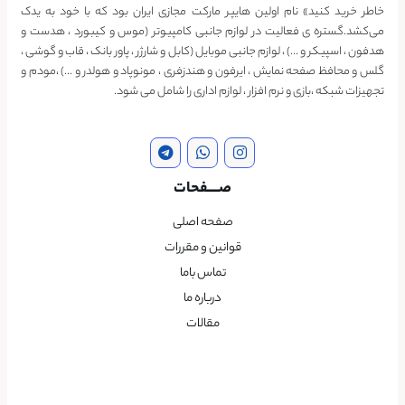
خاطر خرید کنید» نام اولین هایپر مارکت مجازی ایران بود که با خود به یدک
می‌کشد.گستره ی فعالیت در لوازم جانبی کامپیوتر (موس و کیبورد ، هدست و
هدفون ، اسپیکر و …) ، لوازم جانبی موبایل (کابل و شارژر ، پاور بانک ، قاب و گوشی ،
گلس و محافظ صفحه نمایش ، ایرفون و هندزفری ، مونوپاد و هولدر و …) ،مودم و
تجهیزات شبکه ،بازی و نرم افزار ، لوازم اداری را شامل می شود.
صــــفحات
صفحه اصلی
قوانین و مقررات
تماس باما
درباره ما
مقالات