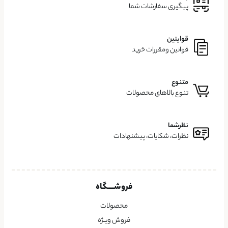
پیگیری سفارشات شما
قواینین
قوانین ومقررات خرید
متنوع
تنوع بالاهای محصولات
نظرشما
نظرات، شکایات، پیشنهادات
فروشــــگاه
محصولات
فروش ویــژه