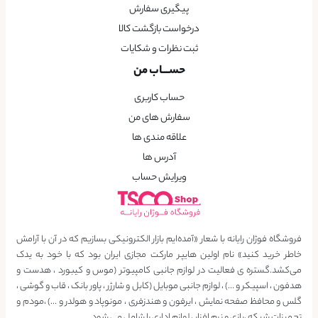
پیگیری سفارش
درخواست بازگشت کالا
ثبت نظرات و شکایات
حســـاب من
حساب کاربری
سفارش های من
علاقه مندی ها
آدرس ها
ویرایش حساب
فروشگاه فوژان رایانه با شعار «آمده‌ایم بازار الکترونیکی بسازیم که در آن با آرامش
خاطر خرید کنید» نام اولین هایپر مارکت مجازی ایران بود که با خود به یدک
می‌کشد.گستره ی فعالیت در لوازم جانبی کامپیوتر (موس و کیبورد ، هدست و
هدفون ، اسپیکر و …) ، لوازم جانبی موبایل (کابل و شارژر ، پاور بانک ، قاب و گوشی ،
گلس و محافظ صفحه نمایش ، ایرفون و هندزفری ، مونوپاد و هولدر و …) ،مودم و
تجهیزات شبکه ،بازی و نرم افزار ، لوازم اداری را شامل می شود.