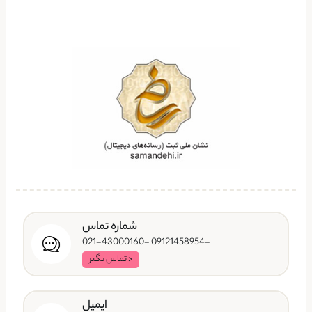
شماره تماس
-09121458954 -021-43000160
< تماس بگیر
ایمیل