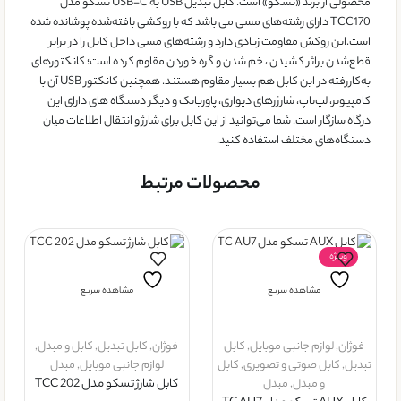
محصولی از برند «تسکو» است. کابل تبدیل USB به USB-C تسکو مدل
TCC170 دارای رشته‌های مسی می باشد که با روکشی بافته‌شده پوشانده شده
‌است.این روکش مقاومت زیادی دارد و رشته‌های مسی داخل کابل را در برابر
قطع‌شدن براثر کشیدن ، خم شدن و گره خوردن مقاوم کرده است؛ کانکتورهای
به‌کاررفته در این کابل هم بسیار مقاوم هستند. همچنین کانکتور USB آن با
کامپیوتر، لپ‌تاپ، شارژرهای دیواری، پاوربانک و دیگر دستگاه ‌های دارای این
درگاه سازگار است. شما می‌توانید از این کابل برای شارژ و انتقال اطلاعات میان
دستگاه‌های مختلف استفاده کنید.
محصولات مرتبط
ویــژه
مشاهده سریع
مشاهده سریع
فوژان
,
لوازم جانبی موبایل
,
کابل
فوژان
,
کابل تبدیل
,
کابل و مبدل
,
تبدیل
,
کابل صوتی و تصویری
,
کابل
لوازم جانبی موبایل
,
مبدل
و مبدل
,
مبدل
کابل شارژ تسکو مدل TCC 202