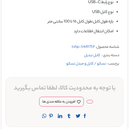
نوع رابط:USB-C
نوع کابل:USB
بازه طول کابل:طول کابل 16 تا 100 سانتی متر
امکان انتقال اطلاعات:دارد
شناسه محصول:
tshp-5449759
دسته بندی :
کابل تبدیل
برچسب :
تسکو / کابل و مبدل تسکو
با توجه به محدودیت کالا، لطفا تماس بگیرید
افزودن به علاقه مندی ها