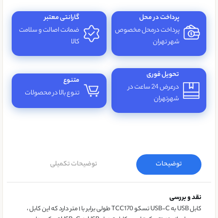
پرداخت در محل
گارانتی معتبر
پرداخت درمحل مخصوص
ضمانت اصالت و سلامت
شهر تهران
کالا
تحویل فوری
متنوع
درعرض 24 ساعت در
تنوع بالا در محصولات
شهرتهران
توضیحات
توضیحات تکمیلی
نقد و بررسی
کابل USB به USB-C تسکو TCC170 طولی برابر با ۱ متر دارد که این کابل ،