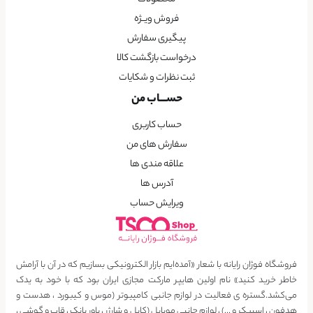
فروش ویــژه
پیگیری سفارش
درخواست بازگشت کالا
ثبت نظرات و شکایات
حســـاب من
حساب کاربری
سفارش های من
علاقه مندی ها
آدرس ها
ویرایش حساب
فروشگاه فوژان رایانه با شعار «آمده‌ایم بازار الکترونیکی بسازیم که در آن با آرامش
خاطر خرید کنید» نام اولین هایپر مارکت مجازی ایران بود که با خود به یدک
می‌کشد.گستره ی فعالیت در لوازم جانبی کامپیوتر (موس و کیبورد ، هدست و
هدفون ، اسپیکر و …) ، لوازم جانبی موبایل (کابل و شارژر ، پاور بانک ، قاب و گوشی ،