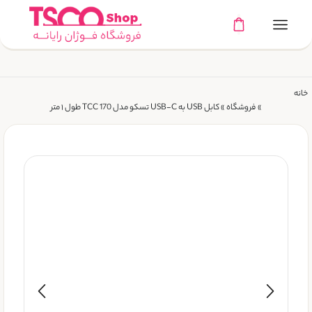
خانه
»
فروشگاه
»
کابل USB به USB-C تسکو مدل TCC 170 طول ۱ متر