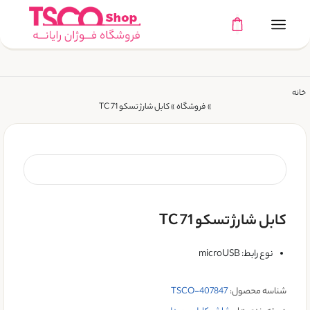
خانه
»
فروشگاه
»
کابل شارژ تسکو TC 71
کابل شارژ تسکو TC 71
نوع رابط: microUSB
شناسه محصول:
TSCO-407847