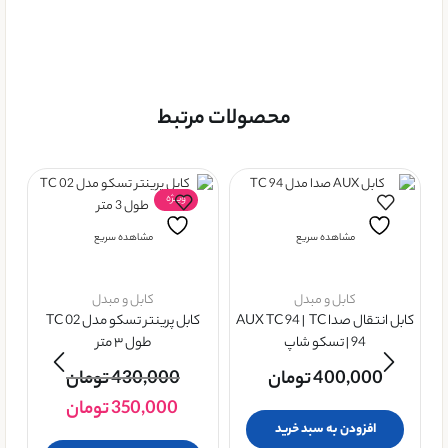
محصولات مرتبط
ویــژه
مشاهده سریع
مشاهده سریع
کابل و مبدل
کابل و مبدل
کابل انتقال صدا AUX TC 94 | TC
کابل پرینتر تسکو مدل TC 02
94 | تسکو شاپ
طول ۳ متر
400,000
تومان
430,000
تومان
ف
350,000
تومان
افزودن به سبد خرید