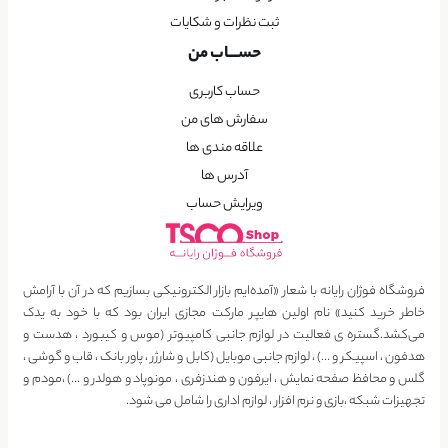
ثبت نظرات و شکایات
حســـاب من
حساب کاربری
سفارش های من
علاقه مندی ها
آدرس ها
ویرایش حساب
فروشگاه فوژان رایانه با شعار «آمده‌ایم بازار الکترونیکی بسازیم که در آن با آرامش
خاطر خرید کنید» نام اولین هایپر مارکت مجازی ایران بود که با خود به یدک
می‌کشد.گستره ی فعالیت در لوازم جانبی کامپیوتر (موس و کیبورد ، هدست و
هدفون ، اسپیکر و …) ، لوازم جانبی موبایل (کابل و شارژر ، پاور بانک ، قاب و گوشی ،
گلس و محافظ صفحه نمایش ، ایرفون و هندزفری ، مونوپاد و هولدر و …) ،مودم و
تجهیزات شبکه ،بازی و نرم افزار ، لوازم اداری را شامل می شود.