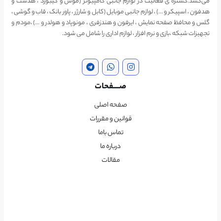
می‌کشد.گستره ی فعالیت در لوازم جانبی کامپیوتر (موس و کیبورد ، هدست و
هدفون ، اسپیکر و …) ، لوازم جانبی موبایل (کابل و شارژر ، پاور بانک ، قاب و گوشی ،
گلس و محافظ صفحه نمایش ، ایرفون و هندزفری ، مونوپاد و هولدر و …) ،مودم و
تجهیزات شبکه ،بازی و نرم افزار ، لوازم اداری را شامل می شود.
صــــفحات
صفحه اصلی
قوانین و مقررات
تماس باما
درباره ما
مقالات