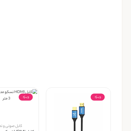
ویــژه
ویــژه
کابل صوتی و ت