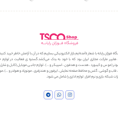
ه فوژان رایانه با شعار «آمده‌ایم بازار الکترونیکی بسازیم که در آن با آرامش خاطر خرید کنید
 هایپر مارکت مجازی ایران بود که با خود به یدک می‌کشد.گستره ی فعالیت در لوازم ج
وتر (موس و کیبورد ، هدست و هدفون ، اسپیکر و …) ، لوازم جانبی موبایل (کابل و شارژر ، 
، قاب و گوشی ، گلس و محافظ صفحه نمایش ، ایرفون و هندزفری ، مونوپاد و هولدر و …) ،مو
ت شبکه ،بازی و نرم افزار ، لوازم اداری را شامل می شود.