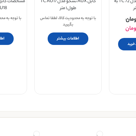
کابل HDMI تسکو مدل TC 72 به
کابل AUX تسکو مدل TC AU17
طول ۱ متر
AU18 طول ۱
ومان
با توجه به محدودیت کالا، لطفا تماس
با توجه به مح
بگیرید
ومان
اطلاعات بیشتر
اطل
 خرید