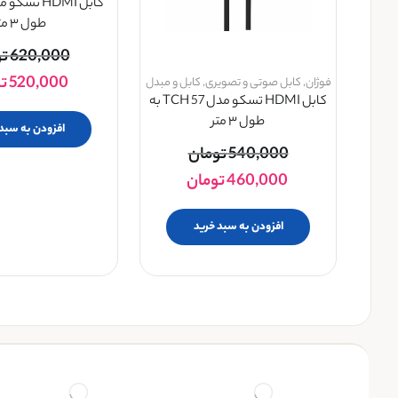
طول ۳ متر
620,000
ت
520,000
ت
فوژان
,
کابل صوتی و تصویری
,
کابل و مبدل
کابل HDMI تسکو مدل TCH 57 به
طول ۳ متر
افزودن به سبد
540,000
تومان
460,000
تومان
افزودن به سبد خرید