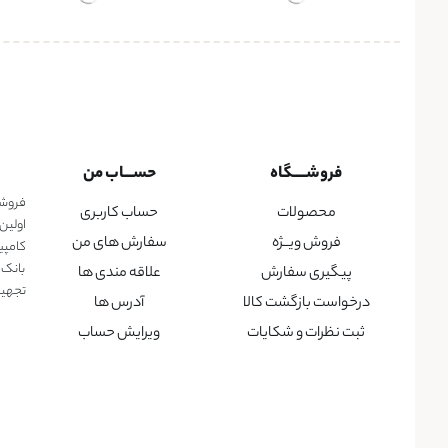
فروشــــگاه
حســـاب من
فروشگا
محصولات
حساب کاربری
اولین
فروش ویــژه
سفارش های من
کامپی
بانک 
پیگیری سفارش
علاقه مندی ها
تجهیزا
درخواست بازگشت کالا
آدرس ها
ثبت نظرات و شکایات
ویرایش حساب