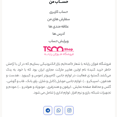
حســـاب من
حساب کاربری
سفارش های من
علاقه مندی ها
آدرس ها
ویرایش حساب
فروشگاه فوژان رایانه با شعار «آمده‌ایم بازار الکترونیکی بسازیم که در آن با آرامش
خاطر خرید کنید» نام اولین هایپر مارکت مجازی ایران بود که با خود به یدک
می‌کشد.گستره ی فعالیت در لوازم جانبی کامپیوتر (موس و کیبورد ، هدست و
هدفون ، اسپیکر و …) ، لوازم جانبی موبایل (کابل و شارژر ، پاور بانک ، قاب و گوشی ،
گلس و محافظ صفحه نمایش ، ایرفون و هندزفری ، مونوپاد و هولدر و …) ،مودم و
تجهیزات شبکه ،بازی و نرم افزار ، لوازم اداری را شامل می شود.